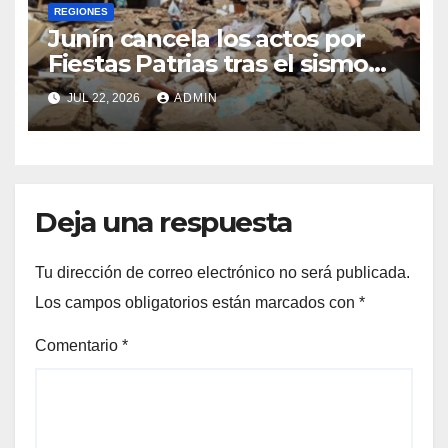
REGIONES
Junín cancela los actos por
Fiestas Patrias tras el sismo
que dejó cinco fallecidos en
JUL 22, 2026
ADMIN
Chupaca
Deja una respuesta
Tu dirección de correo electrónico no será publicada.
Los campos obligatorios están marcados con
*
Comentario
*