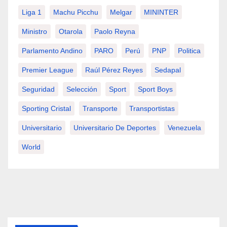
Liga 1
Machu Picchu
Melgar
MININTER
Ministro
Otarola
Paolo Reyna
Parlamento Andino
PARO
Perú
PNP
Politica
Premier League
Raúl Pérez Reyes
Sedapal
Seguridad
Selección
Sport
Sport Boys
Sporting Cristal
Transporte
Transportistas
Universitario
Universitario De Deportes
Venezuela
World