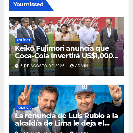
You missed
POLÍTICA
Keiko Fujimori anuncia que
Coca-Cola invertirá US$1,000
millones en 5 años
5 DE AGOSTO DE 2026
ADMIN
POLÍTICA
La renuncia de Luis Rubio a la
alcaldía de Lima le deja el
camino libre a Rafael López