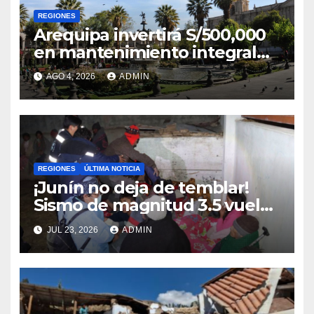
REGIONES
Arequipa invertirá S/500,000
en mantenimiento integral
de la Plaza de Armas
AGO 4, 2026
ADMIN
REGIONES
ÚLTIMA NOTICIA
¡Junín no deja de temblar!
Sismo de magnitud 3.5 vuelve
a sacudir Chupaca
JUL 23, 2026
ADMIN