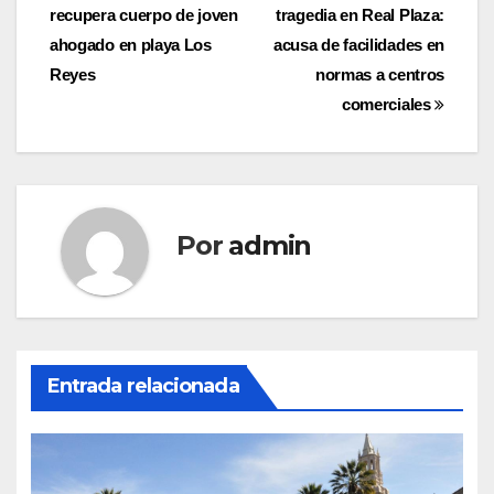
de
recupera cuerpo de joven
tragedia en Real Plaza:
entradas
ahogado en playa Los
acusa de facilidades en
Reyes
normas a centros
comerciales
Por
admin
Entrada relacionada