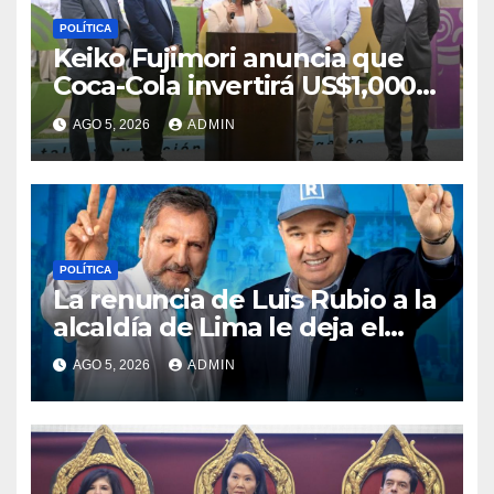
POLÍTICA
Keiko Fujimori anuncia que
Coca-Cola invertirá US$1,000
millones en 5 años
AGO 5, 2026
ADMIN
POLÍTICA
La renuncia de Luis Rubio a la
alcaldía de Lima le deja el
camino libre a Rafael López
AGO 5, 2026
ADMIN
Aliaga