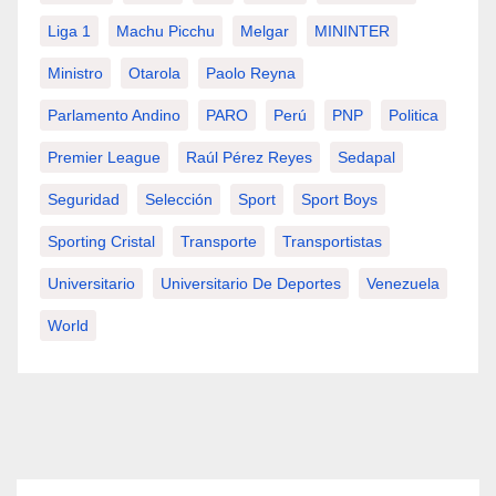
Liga 1
Machu Picchu
Melgar
MININTER
Ministro
Otarola
Paolo Reyna
Parlamento Andino
PARO
Perú
PNP
Politica
Premier League
Raúl Pérez Reyes
Sedapal
Seguridad
Selección
Sport
Sport Boys
Sporting Cristal
Transporte
Transportistas
Universitario
Universitario De Deportes
Venezuela
World