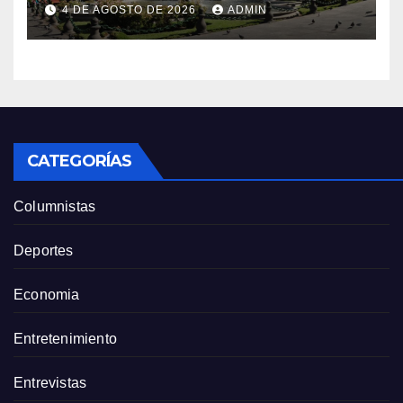
de la Plaza de Armas
4 DE AGOSTO DE 2026
ADMIN
CATEGORÍAS
Columnistas
Deportes
Economia
Entretenimiento
Entrevistas