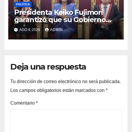
POLÍTICA
Presidenta Keiko Fujimori
garantizó que su Gobierno
respetará la separación de
AGO 4, 2026
ADMIN
poderes
Deja una respuesta
Tu dirección de correo electrónico no será publicada.
Los campos obligatorios están marcados con
*
Comentario
*