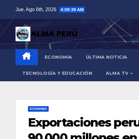
Saltar
Jue. Ago 6th, 2026
4:09:40 AM
al
contenido
ECONOMIA
ÚLTIMA NOTICIA
TECNOLOGÍA Y EDUCACIÓN
ALMA TV
ECONOMIA
Exportaciones peru
90,000 millones en 