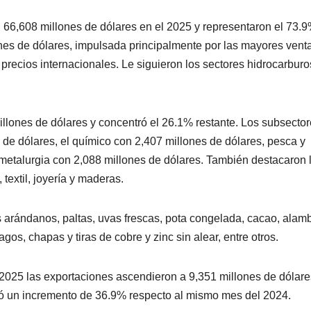
n 66,608 millones de dólares en el 2025 y representaron el 73.9
lones de dólares, impulsada principalmente por las mayores vent
s precios internacionales. Le siguieron los sectores hidrocarburo
illones de dólares y concentró el 26.1% restante. Los subsecto
s de dólares, el químico con 2,407 millones de dólares, pesca y
ometalurgia con 2,088 millones de dólares. También destacaron 
textil, joyería y maderas.
 arándanos, paltas, uvas frescas, pota congelada, cacao, alam
agos, chapas y tiras de cobre y zinc sin alear, entre otros.
025 las exportaciones ascendieron a 9,351 millones de dólares
tó un incremento de 36.9% respecto al mismo mes del 2024.