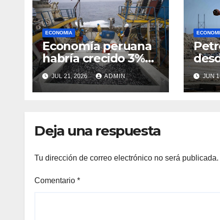
ECONOMIA
ECONOMI
Economía peruana
Petr
habría crecido 3%
desd
en el segundo
que 
JUL 21, 2026
ADMIN
JUN 1
trimestre
conf
Orie
Deja una respuesta
Tu dirección de correo electrónico no será publicada.
Comentario
*