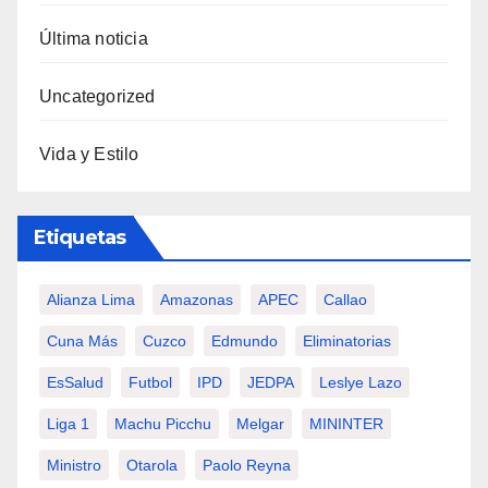
Última noticia
Uncategorized
Vida y Estilo
Etiquetas
Alianza Lima
Amazonas
APEC
Callao
Cuna Más
Cuzco
Edmundo
Eliminatorias
EsSalud
Futbol
IPD
JEDPA
Leslye Lazo
Liga 1
Machu Picchu
Melgar
MININTER
Ministro
Otarola
Paolo Reyna