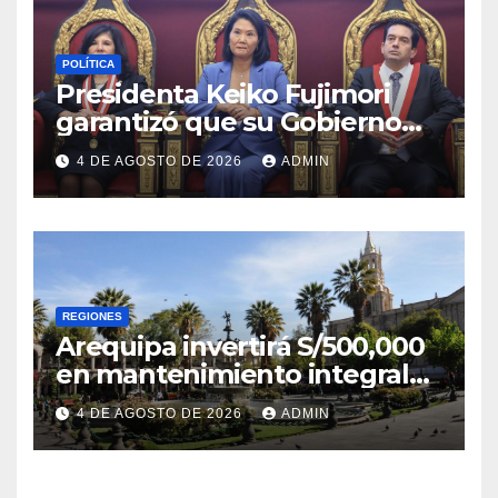
POLÍTICA
Presidenta Keiko Fujimori
garantizó que su Gobierno
respetará la separación de
4 DE AGOSTO DE 2026
ADMIN
poderes
REGIONES
Arequipa invertirá S/500,000
en mantenimiento integral
de la Plaza de Armas
4 DE AGOSTO DE 2026
ADMIN