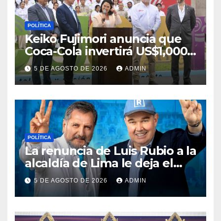
POLÍTICA
Keiko Fujimori anuncia que
Coca-Cola invertirá US$1,000
millones en 5 años
5 DE AGOSTO DE 2026
ADMIN
POLÍTICA
La renuncia de Luis Rubio a la
alcaldía de Lima le deja el
camino libre a Rafael López
5 DE AGOSTO DE 2026
ADMIN
Aliaga