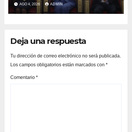
respetará la separación de
AGO 4, 2026
ADMIN
poderes
Deja una respuesta
Tu dirección de correo electrónico no será publicada.
Los campos obligatorios están marcados con
*
Comentario
*