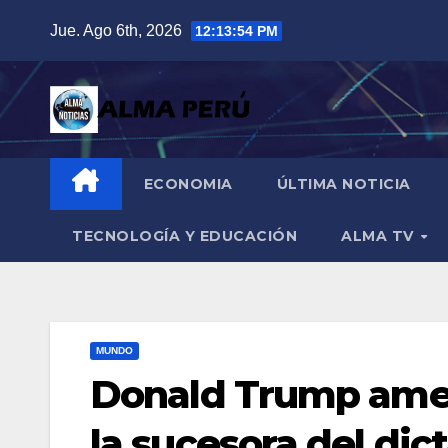
Saltar
Jue. Ago 6th, 2026
12:13:55 PM
al
contenido
ECONOMIA
ÚLTIMA NOTICIA
TECNOLOGÍA Y EDUCACIÓN
ALMA TV
MUNDO
Donald Trump amen
la sucesora del dic