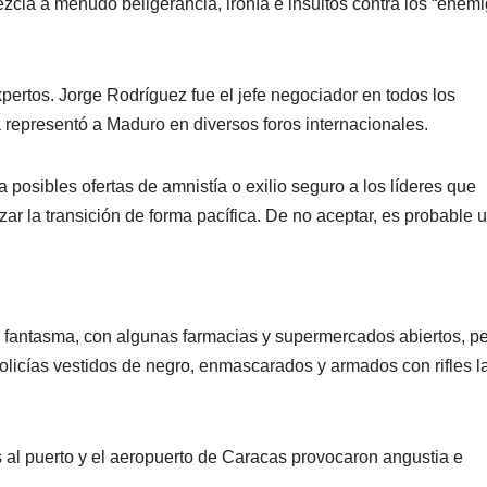
zcla a menudo beligerancia, ironía e insultos contra los “enem
pertos. Jorge Rodríguez fue el jefe negociador en todos los
representó a Maduro en diversos foros internacionales.
posibles ofertas de amnistía o exilio seguro a los líderes que
r la transición de forma pacífica. De no aceptar, es probable 
d fantasma, con algunas farmacias y supermercados abiertos, p
olicías vestidos de negro, enmascarados y armados con rifles l
al puerto y el aeropuerto de Caracas provocaron angustia e