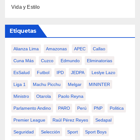
Vida y Estilo
Etiquetas
Alianza Lima
Amazonas
APEC
Callao
Cuna Más
Cuzco
Edmundo
Eliminatorias
EsSalud
Futbol
IPD
JEDPA
Leslye Lazo
Liga 1
Machu Picchu
Melgar
MININTER
Ministro
Otarola
Paolo Reyna
Parlamento Andino
PARO
Perú
PNP
Politica
Premier League
Raúl Pérez Reyes
Sedapal
Seguridad
Selección
Sport
Sport Boys