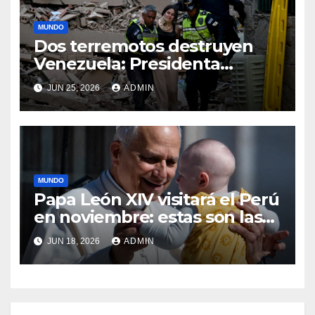
MUNDO
Dos terremotos destruyen
Venezuela: Presidenta
declara estado de
JUN 25, 2026
ADMIN
emergencia
MUNDO
Papa León XIV visitará el Perú
en noviembre: estas son las
ciudades que recorrería
JUN 18, 2026
ADMIN
durante su histórica gira