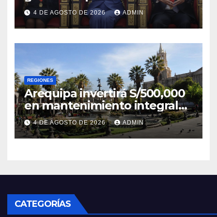
respetará la separación de
4 DE AGOSTO DE 2026
ADMIN
poderes
REGIONES
Arequipa invertirá S/500,000
en mantenimiento integral
de la Plaza de Armas
4 DE AGOSTO DE 2026
ADMIN
CATEGORÍAS