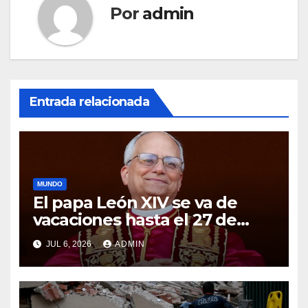
Por
admin
Entrada relacionada
MUNDO
El papa León XIV se va de
vacaciones hasta el 27 de
julio: ¿Cómo queda la agenda
JUL 6, 2026
ADMIN
del Vaticano?