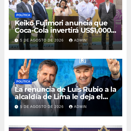
POLÍTICA
Keiko Fujimori anuncia que
Coca-Cola invertirá US$1,000
millones en 5 años
5 DE AGOSTO DE 2026
ADMIN
POLÍTICA
La renuncia de Luis Rubio a la
alcaldía de Lima le deja el
camino libre a Rafael López
5 DE AGOSTO DE 2026
ADMIN
Aliaga