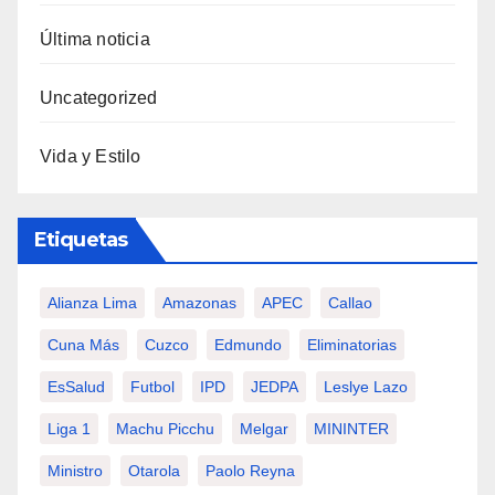
Última noticia
Uncategorized
Vida y Estilo
Etiquetas
Alianza Lima
Amazonas
APEC
Callao
Cuna Más
Cuzco
Edmundo
Eliminatorias
EsSalud
Futbol
IPD
JEDPA
Leslye Lazo
Liga 1
Machu Picchu
Melgar
MININTER
Ministro
Otarola
Paolo Reyna