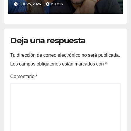
de extorsión antes de dejar
JUL 25, 2026
ADMIN
Perú para radicar en Madrid
Deja una respuesta
Tu dirección de correo electrónico no será publicada.
Los campos obligatorios están marcados con
*
Comentario
*