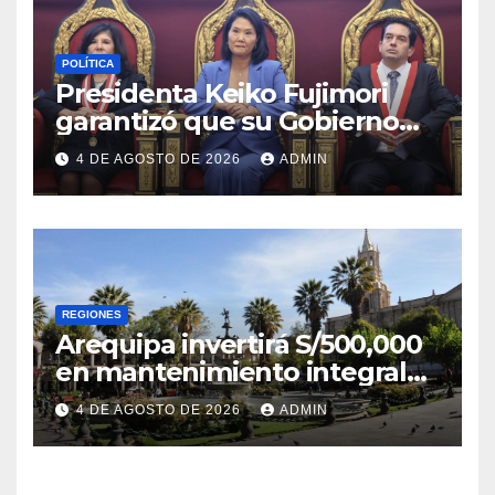
POLÍTICA
Presidenta Keiko Fujimori
garantizó que su Gobierno
respetará la separación de
4 DE AGOSTO DE 2026
ADMIN
poderes
REGIONES
Arequipa invertirá S/500,000
en mantenimiento integral
de la Plaza de Armas
4 DE AGOSTO DE 2026
ADMIN