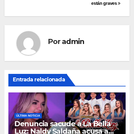
entradas
están graves
Por
admin
Entrada relacionada
ÚLTIMA NOTICIA
Denuncia sacude a La Bella
Luz: Naldy Saldaña acusa a