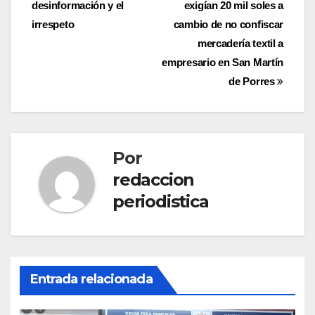
desinformación y el
exigían 20 mil soles a
de
irrespeto
cambio de no confiscar
entradas
mercadería textil a
empresario en San Martín
de Porres
Por
redaccion
periodistica
Entrada relacionada