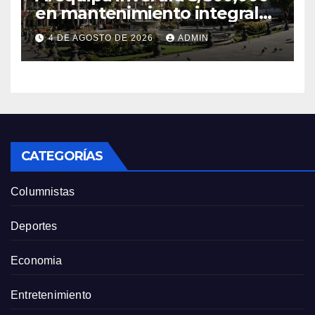
en mantenimiento integral
de la Plaza de Armas
4 DE AGOSTO DE 2026
ADMIN
CATEGORÍAS
Columnistas
Deportes
Economia
Entretenimiento