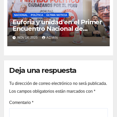
NACIONAL
POLÍTICA
ÚLTIMA NOTICIA
Euforia y unidad en el Primer
Encuentro Nacional de
Ciudadanos por el Perú en
NOV 14, 2025
ADMIN
apoyo a la fórmula
presidencial Morgan Quero –
Alberto Moreno
Deja una respuesta
Tu dirección de correo electrónico no será publicada.
Los campos obligatorios están marcados con
*
Comentario
*