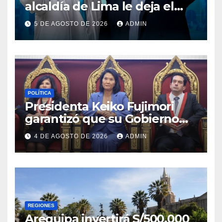
alcaldía de Lima le deja el
camino libre a Rafael López
5 DE AGOSTO DE 2026
ADMIN
Aliaga
POLÍTICA
Presidenta Keiko Fujimori
garantizó que su Gobierno
respetará la separación de
4 DE AGOSTO DE 2026
ADMIN
poderes
REGIONES
Arequipa invertirá S/500,000