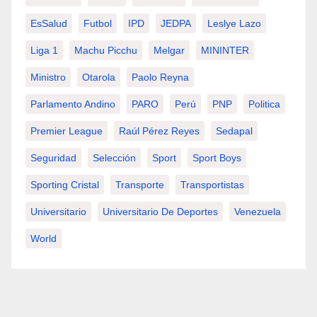
EsSalud
Futbol
IPD
JEDPA
Leslye Lazo
Liga 1
Machu Picchu
Melgar
MININTER
Ministro
Otarola
Paolo Reyna
Parlamento Andino
PARO
Perú
PNP
Politica
Premier League
Raúl Pérez Reyes
Sedapal
Seguridad
Selección
Sport
Sport Boys
Sporting Cristal
Transporte
Transportistas
Universitario
Universitario De Deportes
Venezuela
World