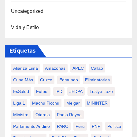
Uncategorized
Vida y Estilo
Etiquetas
Alianza Lima
Amazonas
APEC
Callao
Cuna Más
Cuzco
Edmundo
Eliminatorias
EsSalud
Futbol
IPD
JEDPA
Leslye Lazo
Liga 1
Machu Picchu
Melgar
MININTER
Ministro
Otarola
Paolo Reyna
Parlamento Andino
PARO
Perú
PNP
Politica