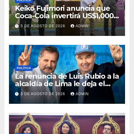
POLÍTICA
Keiko Fujimori anuncia que
Coca-Cola invertirá US$1,000
millones en 5 años
5 DE AGOSTO DE 2026
ADMIN
POLÍTICA
La renuncia de Luis Rubio a la
alcaldía de Lima le deja el
camino libre a Rafael López
5 DE AGOSTO DE 2026
ADMIN
Aliaga