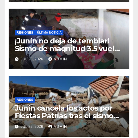
REGIONES
ÚLTIMA NOTICIA
¡Junín no deja de temblar!
Sismo de magnitud 3.5 vuelve
a sacudir Chupaca
JUL 23, 2026
ADMIN
REGIONES
Junín cancela los actos por
Fiestas Patrias tras el sismo
que dejó cinco fallecidos en
JUL 22, 2026
ADMIN
Chupaca