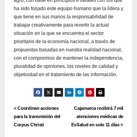
agro, con base en principios e ideales con los que
ha sido forjado este equipo humano que la lidera y
que tiene en sus manos la responsabilidad de
trabajar creativamente para revertir la actual
situación en la que se encuentra el sector
prioritario de la economía nacional, a través de
propuestas basadas en nuestra realidad nacional,
con el compromiso de mantener la independencia,
pluralidad de opiniones, los niveles de calidad y
objetividad en el tratamiento de las información.
Navegación
Coordinan acciones
Cajamarca recibirá 7 mil
para la transmisión del
atenciones médicas de
de
Corpus Christi
EsSalud en solo 11 días
entradas