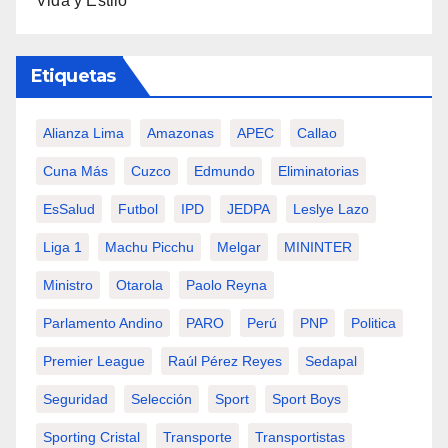
Vida y Estilo
Etiquetas
Alianza Lima
Amazonas
APEC
Callao
Cuna Más
Cuzco
Edmundo
Eliminatorias
EsSalud
Futbol
IPD
JEDPA
Leslye Lazo
Liga 1
Machu Picchu
Melgar
MININTER
Ministro
Otarola
Paolo Reyna
Parlamento Andino
PARO
Perú
PNP
Politica
Premier League
Raúl Pérez Reyes
Sedapal
Seguridad
Selección
Sport
Sport Boys
Sporting Cristal
Transporte
Transportistas