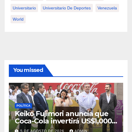
Universitario
Universitario De Deportes
Venezuela
World
You missed
POLÍTICA
Keiko Fujimori anuncia que
Coca-Cola invertirá US$1,000
millones en 5 años
5 DE AGOSTO DE 2026
ADMIN