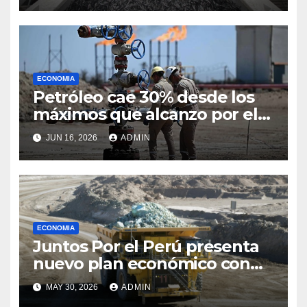
ECONOMIA
Petróleo cae 30% desde los
máximos que alcanzo por el
conflicto en Medio Oriente
JUN 16, 2026
ADMIN
ECONOMIA
Juntos Por el Perú presenta
nuevo plan económico con
medidas populistas
MAY 30, 2026
ADMIN