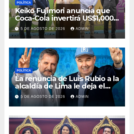
POLÍTICA
Keiko Fujimori anuncia que
Coca-Cola invertirá US$1,000
millones en 5 años
5 DE AGOSTO DE 2026
ADMIN
POLÍTICA
La renuncia de Luis Rubio a la
alcaldía de Lima le deja el
camino libre a Rafael López
5 DE AGOSTO DE 2026
ADMIN
Aliaga