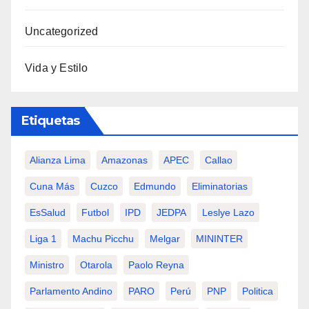
Uncategorized
Vida y Estilo
Etiquetas
Alianza Lima
Amazonas
APEC
Callao
Cuna Más
Cuzco
Edmundo
Eliminatorias
EsSalud
Futbol
IPD
JEDPA
Leslye Lazo
Liga 1
Machu Picchu
Melgar
MININTER
Ministro
Otarola
Paolo Reyna
Parlamento Andino
PARO
Perú
PNP
Politica