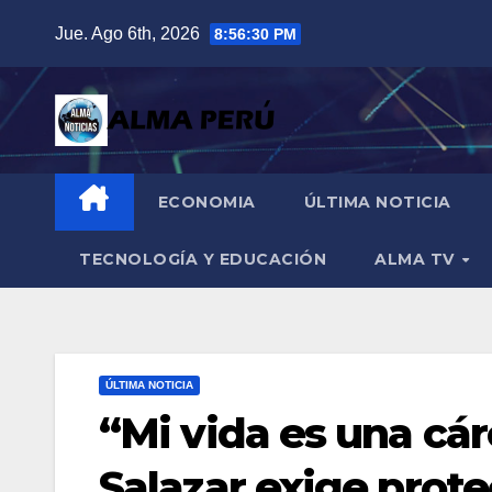
Saltar
Jue. Ago 6th, 2026
8:56:31 PM
al
contenido
ECONOMIA
ÚLTIMA NOTICIA
TECNOLOGÍA Y EDUCACIÓN
ALMA TV
ÚLTIMA NOTICIA
“Mi vida es una cár
Salazar exige protec