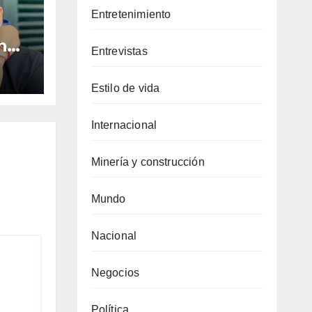
Entretenimiento
n
Entrevistas
imas
es
Estilo de vida
ra
d
Internacional
Minería y construcción
Mundo
Nacional
Negocios
Política