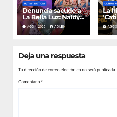
ÚLTIMA NOTICIA
ÚLTIMA N
Denuncia sacude a
La hi
La Bella Luz: Naldy
‘Cati
Saldaña acusa a
inte
AGO 4, 2026
ADMIN
AGO 3
director musical de
de A
tocamientos
expu
indebidos
Deja una respuesta
Tu dirección de correo electrónico no será publicada.
Comentario
*