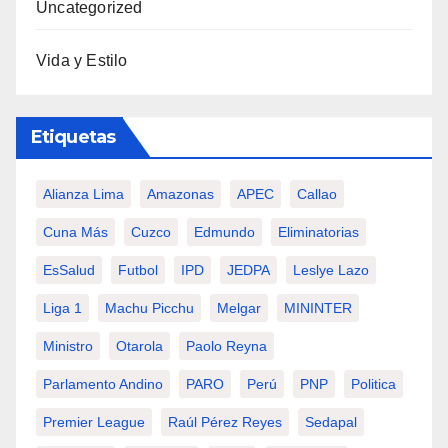
Uncategorized
Vida y Estilo
Etiquetas
Alianza Lima
Amazonas
APEC
Callao
Cuna Más
Cuzco
Edmundo
Eliminatorias
EsSalud
Futbol
IPD
JEDPA
Leslye Lazo
Liga 1
Machu Picchu
Melgar
MININTER
Ministro
Otarola
Paolo Reyna
Parlamento Andino
PARO
Perú
PNP
Politica
Premier League
Raúl Pérez Reyes
Sedapal