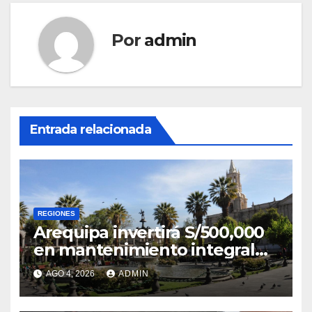
Por
admin
Entrada relacionada
REGIONES
Arequipa invertirá S/500,000
en mantenimiento integral
de la Plaza de Armas
AGO 4, 2026
ADMIN