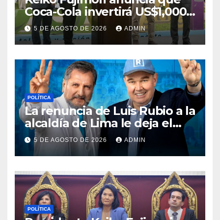
Coca-Cola invertirá US$1,000
millones en 5 años
5 DE AGOSTO DE 2026
ADMIN
POLÍTICA
La renuncia de Luis Rubio a la
alcaldía de Lima le deja el
camino libre a Rafael López
5 DE AGOSTO DE 2026
ADMIN
Aliaga
POLÍTICA