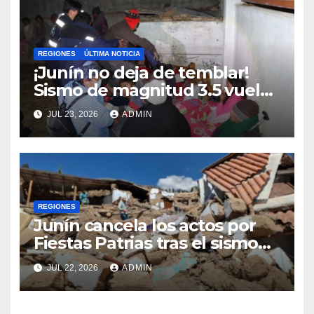
REGIONES
ÚLTIMA NOTICIA
¡Junín no deja de temblar!
Sismo de magnitud 3.5 vuelve
a sacudir Chupaca
JUL 23, 2026
ADMIN
REGIONES
Junín cancela los actos por
Fiestas Patrias tras el sismo
que dejó cinco fallecidos en
JUL 22, 2026
ADMIN
Chupaca