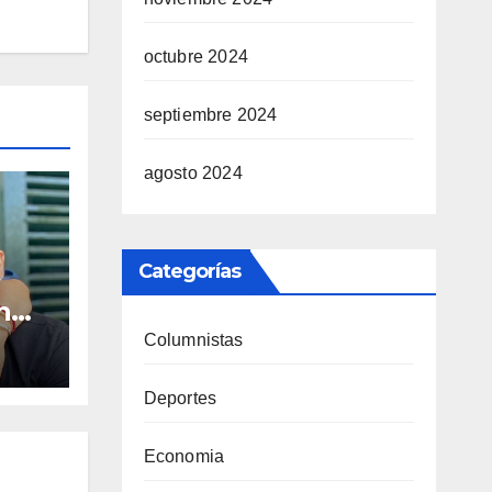
octubre 2024
septiembre 2024
agosto 2024
Categorías
n
imas
Columnistas
es
ra
Deportes
d
Economia