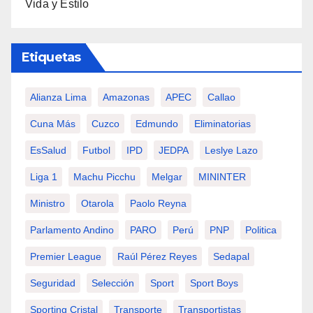
Vida y Estilo
Etiquetas
Alianza Lima
Amazonas
APEC
Callao
Cuna Más
Cuzco
Edmundo
Eliminatorias
EsSalud
Futbol
IPD
JEDPA
Leslye Lazo
Liga 1
Machu Picchu
Melgar
MININTER
Ministro
Otarola
Paolo Reyna
Parlamento Andino
PARO
Perú
PNP
Politica
Premier League
Raúl Pérez Reyes
Sedapal
Seguridad
Selección
Sport
Sport Boys
Sporting Cristal
Transporte
Transportistas