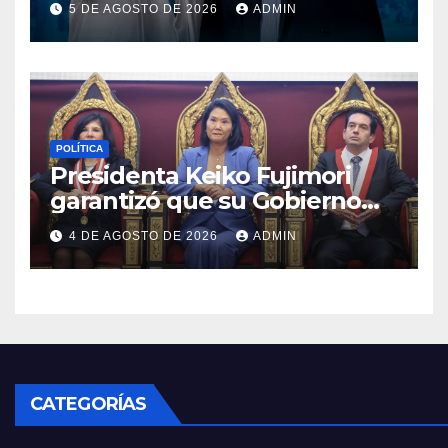
5 DE AGOSTO DE 2026
ADMIN
Aliaga
POLÍTICA
Presidenta Keiko Fujimori
garantizó que su Gobierno
respetará la separación de
4 DE AGOSTO DE 2026
ADMIN
poderes
CATEGORÍAS