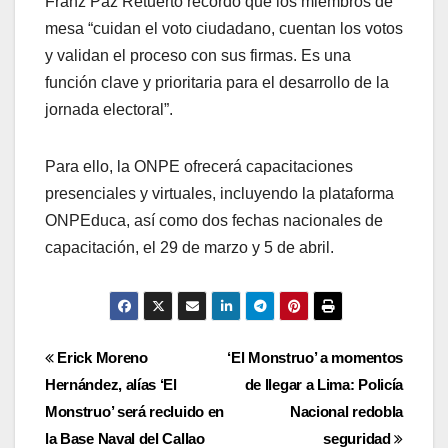
Franz Paz Retuerto recordó que los miembros de
mesa “cuidan el voto ciudadano, cuentan los votos
y validan el proceso con sus firmas. Es una
función clave y prioritaria para el desarrollo de la
jornada electoral”.
Para ello, la ONPE ofrecerá capacitaciones
presenciales y virtuales, incluyendo la plataforma
ONPEduca, así como dos fechas nacionales de
capacitación, el 29 de marzo y 5 de abril.
Navegación
Erick Moreno
‘El Monstruo’ a momentos
Hernández, alías ‘El
de llegar a Lima: Policía
de
Monstruo’ será recluido en
Nacional redobla
entradas
la Base Naval del Callao
seguridad