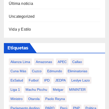
Última noticia
Uncategorized
Vida y Estilo
Etiquetas
Alianza Lima
Amazonas
APEC
Callao
Cuna Más
Cuzco
Edmundo
Eliminatorias
EsSalud
Futbol
IPD
JEDPA
Leslye Lazo
Liga 1
Machu Picchu
Melgar
MININTER
Ministro
Otarola
Paolo Reyna
Parlamento Andino
PARO
Perú
PNP
Politica