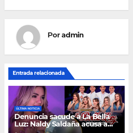
Por
admin
Entrada relacionada
ÚLTIMA NOTICIA
Denuncia sacude a La Bella
Luz: Naldy Saldaña acusa a
director musical de