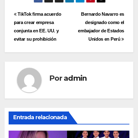
Navegación
TikTok firma acuerdo
Bernardo Navarro es
para crear empresa
designado como el
de
conjunta en EE. UU. y
embajador de Estados
entradas
evitar su prohibición
Unidos en Perú
Por
admin
Entrada relacionada