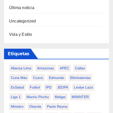
Última noticia
Uncategorized
Vida y Estilo
Etiquetas
Alianza Lima
Amazonas
APEC
Callao
Cuna Más
Cuzco
Edmundo
Eliminatorias
EsSalud
Futbol
IPD
JEDPA
Leslye Lazo
Liga 1
Machu Picchu
Melgar
MININTER
Ministro
Otarola
Paolo Reyna