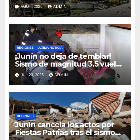
de la Plaza de Armas
AGO 4, 2026
ADMIN
REGIONES
ÚLTIMA NOTICIA
¡Junín no deja de temblar!
Sismo de magnitud 3.5 vuelve
a sacudir Chupaca
JUL 23, 2026
ADMIN
REGIONES
Junín cancela los actos por
Fiestas Patrias tras el sismo