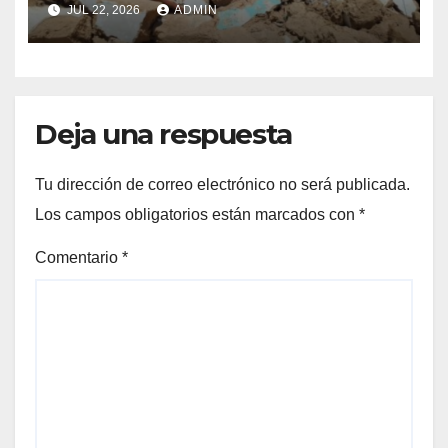
que dejó cinco fallecidos en
JUL 22, 2026
ADMIN
Chupaca
Deja una respuesta
Tu dirección de correo electrónico no será publicada.
Los campos obligatorios están marcados con
*
Comentario
*