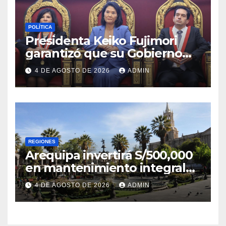
POLÍTICA
Presidenta Keiko Fujimori
garantizó que su Gobierno
respetará la separación de
4 DE AGOSTO DE 2026
ADMIN
poderes
REGIONES
Arequipa invertirá S/500,000
en mantenimiento integral
de la Plaza de Armas
4 DE AGOSTO DE 2026
ADMIN