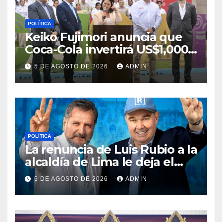
POLÍTICA
Keiko Fujimori anuncia que
Coca-Cola invertirá US$1,000
millones en 5 años
5 DE AGOSTO DE 2026
ADMIN
POLÍTICA
La renuncia de Luis Rubio a la
alcaldía de Lima le deja el
camino libre a Rafael López
5 DE AGOSTO DE 2026
ADMIN
Aliaga