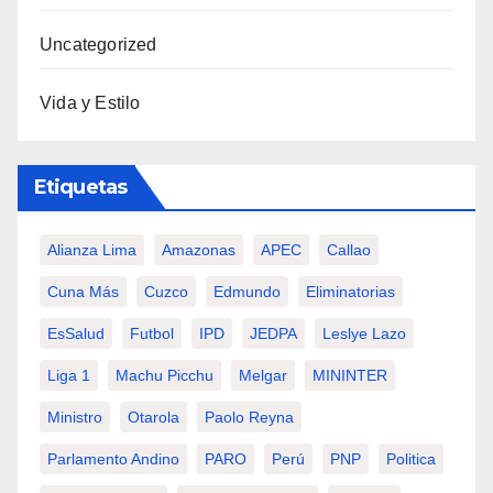
Uncategorized
Vida y Estilo
Etiquetas
Alianza Lima
Amazonas
APEC
Callao
Cuna Más
Cuzco
Edmundo
Eliminatorias
EsSalud
Futbol
IPD
JEDPA
Leslye Lazo
Liga 1
Machu Picchu
Melgar
MININTER
Ministro
Otarola
Paolo Reyna
Parlamento Andino
PARO
Perú
PNP
Politica