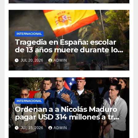
INTERNACIONAL
Tragedia en España: escolar
de 13 años muere durante los
festejos por el título del
JUL 20, 2026
ADMIN
Mundial
INTERNACIONAL
Ordenan a a Nicolás Maduro
pagar USD 314 millones a tres
estadounidenses por torturas
JUL 15, 2026
ADMIN
en Venezuela