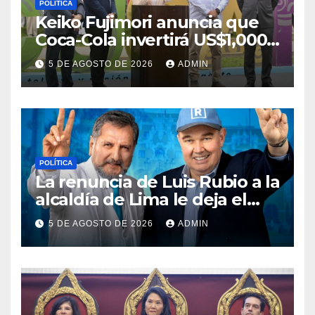
POLÍTICA
Keiko Fujimori anuncia que
Coca-Cola invertirá US$1,000
millones en 5 años
5 DE AGOSTO DE 2026
ADMIN
POLÍTICA
La renuncia de Luis Rubio a la
alcaldía de Lima le deja el
camino libre a Rafael López
5 DE AGOSTO DE 2026
ADMIN
Aliaga