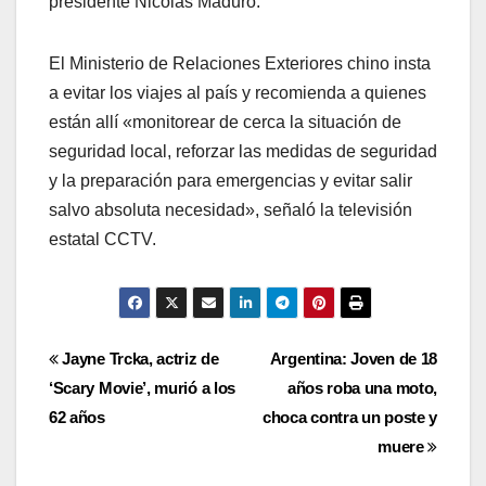
presidente Nicolás Maduro.
El Ministerio de Relaciones Exteriores chino insta
a evitar los viajes al país y recomienda a quienes
están allí «monitorear de cerca la situación de
seguridad local, reforzar las medidas de seguridad
y la preparación para emergencias y evitar salir
salvo absoluta necesidad», señaló la televisión
estatal CCTV.
Navegación
Jayne Trcka, actriz de
Argentina: Joven de 18
‘Scary Movie’, murió a los
años roba una moto,
de
62 años
choca contra un poste y
entradas
muere