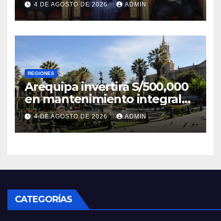
4 DE AGOSTO DE 2026
ADMIN
poderes
REGIONES
Arequipa invertirá S/500,000
en mantenimiento integral
de la Plaza de Armas
4 DE AGOSTO DE 2026
ADMIN
CATEGORÍAS