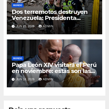
MUNDO
Dos terremotos destruyen
Venezuela: Presidenta
declara estado de
JUN 25, 2026
ADMIN
emergencia
MUNDO
Papa León XIV visitará el Perú
en noviembre: estas son las
ciudades que recorrería
JUN 18, 2026
ADMIN
durante su histórica gira