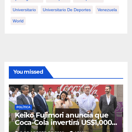
Universitario
Universitario De Deportes
Venezuela
World
You missed
POLÍTICA
Keiko Fujimori anuncia que
Coca-Cola invertirá US$1,000
millones en 5 años