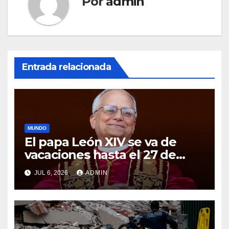
Por
admin
Entrada relacionada
MUNDO
El papa León XIV se va de
vacaciones hasta el 27 de
julio: ¿Cómo queda la agenda
JUL 6, 2026
ADMIN
del Vaticano?