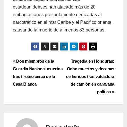
estadounidenses han atacado más de 20
embarcaciones presuntamente dedicadas al
narcotráfico en el mar Caribe y el Pacífico oriental,
causando la muerte de al menos 83 personas.
Navegación
Dos miembros de la
Tragedia en Honduras:
Guardia Nacional muertos
Ocho muertos y decenas
de
tras tiroteo cerca de la
de heridos tras volcadura
entradas
Casa Blanca
de camión en caravana
política