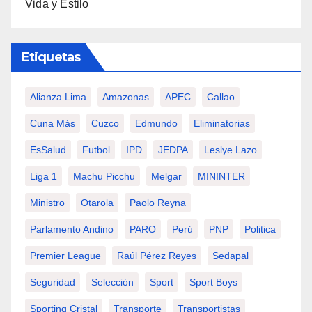
Vida y Estilo
Etiquetas
Alianza Lima
Amazonas
APEC
Callao
Cuna Más
Cuzco
Edmundo
Eliminatorias
EsSalud
Futbol
IPD
JEDPA
Leslye Lazo
Liga 1
Machu Picchu
Melgar
MININTER
Ministro
Otarola
Paolo Reyna
Parlamento Andino
PARO
Perú
PNP
Politica
Premier League
Raúl Pérez Reyes
Sedapal
Seguridad
Selección
Sport
Sport Boys
Sporting Cristal
Transporte
Transportistas