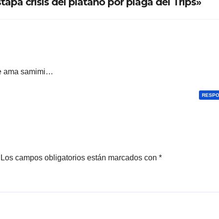
apa crisis del plátano por plaga del Trips»
ade ama samimi…
RESP
Los campos obligatorios están marcados con
*