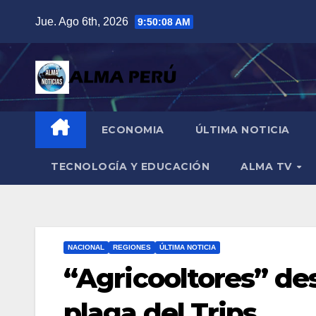
Saltar
Jue. Ago 6th, 2026
9:50:09 AM
al
contenido
ECONOMIA
ÚLTIMA NOTICIA
TECNOLOGÍA Y EDUCACIÓN
ALMA TV
NACIONAL
REGIONES
ÚLTIMA NOTICIA
“Agricooltores” des
plaga del Trips