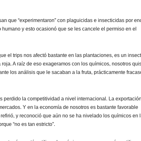
san que “experimentaron” con plaguicidas e insecticidas por e
o humano y esto ocasionó que se les cancele el permiso en el
 el trips nos afectó bastante en las plantaciones, es un insec
 roja. A raíz de eso exageramos con los químicos, nosotros qui
te los análisis que le sacaban a la fruta, prácticamente fracas
perdido la competitividad a nivel internacional. La exportació
 mercados. Y en la economía de nosotros es bastante favorable
 refirió, y reconoció que aún no se ha nivelado los químicos en 
que “no es tan estricto”.