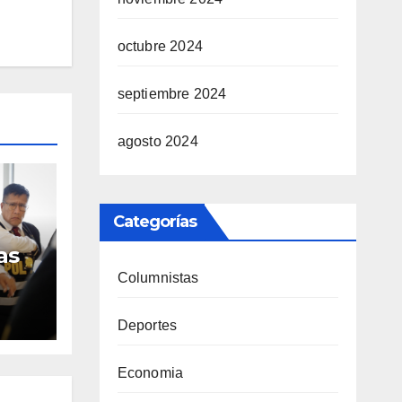
octubre 2024
septiembre 2024
agosto 2024
Categorías
as
Columnistas
ren
ue
Deportes
erú
Economia