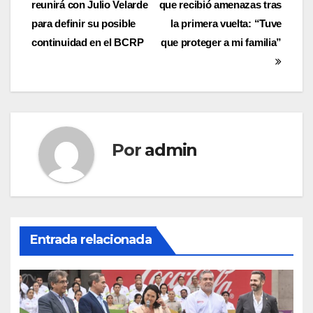
reunirá con Julio Velarde
que recibió amenazas tras
de
para definir su posible
la primera vuelta: “Tuve
entradas
continuidad en el BCRP
que proteger a mi familia”
Por
admin
Entrada relacionada