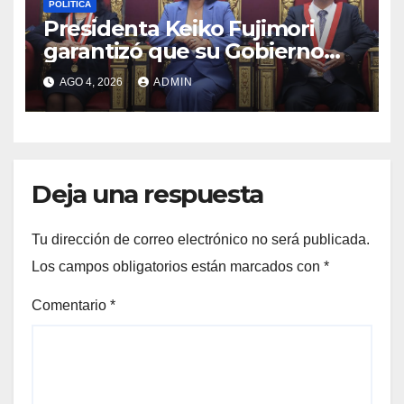
POLÍTICA
Presidenta Keiko Fujimori
garantizó que su Gobierno
respetará la separación de
AGO 4, 2026
ADMIN
poderes
Deja una respuesta
Tu dirección de correo electrónico no será publicada.
Los campos obligatorios están marcados con
*
Comentario
*