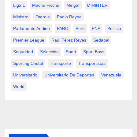
Liga 1
Machu Picchu
Melgar
MININTER
Ministro
Otarola
Paolo Reyna
Parlamento Andino
PARO
Perú
PNP
Politica
Premier League
Raúl Pérez Reyes
Sedapal
Seguridad
Selección
Sport
Sport Boys
Sporting Cristal
Transporte
Transportistas
Universitario
Universitario De Deportes
Venezuela
World