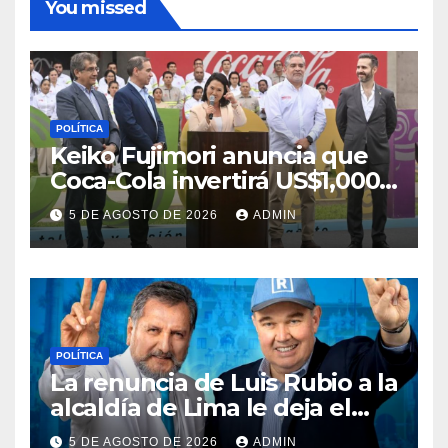
You missed
POLÍTICA
Keiko Fujimori anuncia que
Coca-Cola invertirá US$1,000
millones en 5 años
5 DE AGOSTO DE 2026
ADMIN
POLÍTICA
La renuncia de Luis Rubio a la
alcaldía de Lima le deja el
camino libre a Rafael López
5 DE AGOSTO DE 2026
ADMIN