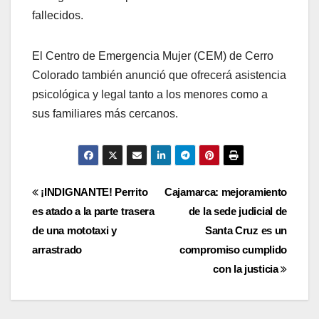
fallecidos.
El Centro de Emergencia Mujer (CEM) de Cerro
Colorado también anunció que ofrecerá asistencia
psicológica y legal tanto a los menores como a
sus familiares más cercanos.
Navegación
¡INDIGNANTE! Perrito
Cajamarca: mejoramiento
es atado a la parte trasera
de la sede judicial de
de
de una mototaxi y
Santa Cruz es un
entradas
arrastrado
compromiso cumplido
con la justicia