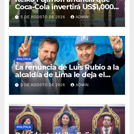
Coca-Cola invertirá US$1,000
millones en 5 años
5 DE AGOSTO DE 2026
ADMIN
POLÍTICA
La renuncia de Luis Rubio a la
alcaldía de Lima le deja el
camino libre a Rafael López
5 DE AGOSTO DE 2026
ADMIN
Aliaga
POLÍTICA