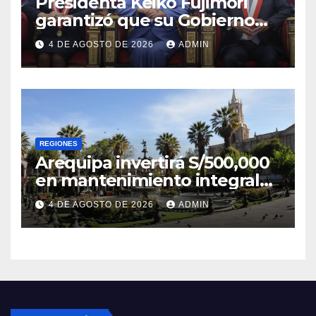
Presidenta Keiko Fujimori
garantizó que su Gobierno
respetará la separación de
4 DE AGOSTO DE 2026
ADMIN
poderes
REGIONES
Arequipa invertirá S/500,000
en mantenimiento integral
de la Plaza de Armas
4 DE AGOSTO DE 2026
ADMIN