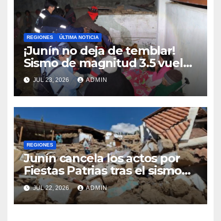
REGIONES
ÚLTIMA NOTICIA
¡Junín no deja de temblar!
Sismo de magnitud 3.5 vuelve
a sacudir Chupaca
JUL 23, 2026
ADMIN
REGIONES
Junín cancela los actos por
Fiestas Patrias tras el sismo
que dejó cinco fallecidos en
JUL 22, 2026
ADMIN
Chupaca