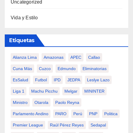
Uncategorized
Vida y Estilo
Etiquetas
Alianza Lima
Amazonas
APEC
Callao
Cuna Más
Cuzco
Edmundo
Eliminatorias
EsSalud
Futbol
IPD
JEDPA
Leslye Lazo
Liga 1
Machu Picchu
Melgar
MININTER
Ministro
Otarola
Paolo Reyna
Parlamento Andino
PARO
Perú
PNP
Politica
Premier League
Raúl Pérez Reyes
Sedapal