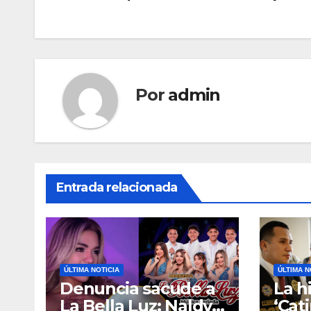
de
entradas
Por
admin
Entrada relacionada
ÚLTIMA NOTICIA
ÚLTIMA N
Denuncia sacude a
La hi
La Bella Luz: Naldy
‘Cati