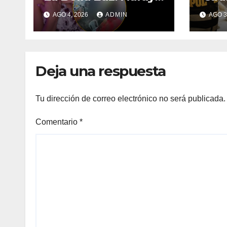
Saldaña acusa a
inte
AGO 4, 2026
ADMIN
AGO 3
director musical de
de A
tocamientos
expu
indebidos
Deja una respuesta
Tu dirección de correo electrónico no será publicada.
Comentario
*