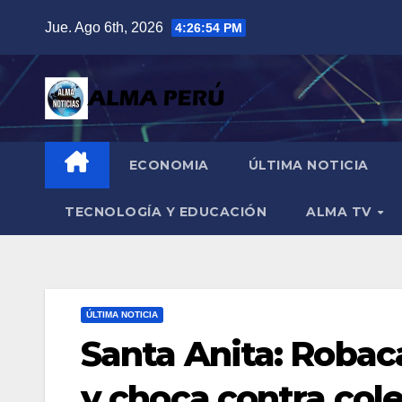
Saltar
Jue. Ago 6th, 2026
4:26:55 PM
al
contenido
ECONOMIA
ÚLTIMA NOTICIA
TECNOLOGÍA Y EDUCACIÓN
ALMA TV
ÚLTIMA NOTICIA
Santa Anita: Robaca
y choca contra cole