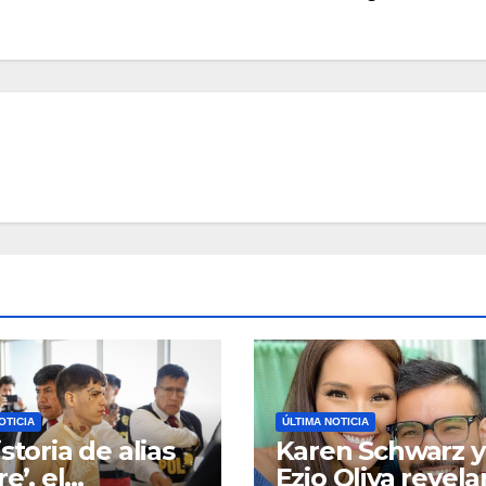
OTICIA
ÚLTIMA NOTICIA
storia de alias
Karen Schwarz y
re’, el
Ezio Oliva revela