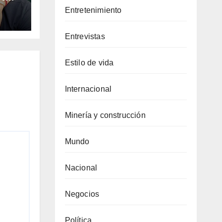
imas
Entretenimiento
es
ra
Entrevistas
d
Estilo de vida
Internacional
Minería y construcción
Mundo
Nacional
Negocios
Política