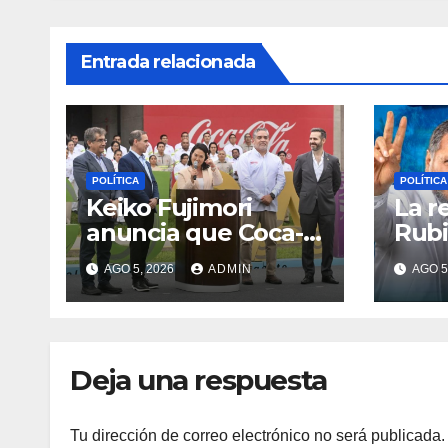
Entrada relacionada
POLÍTICA
POLÍTICA
Keiko Fujimori
La r
anuncia que Coca-
Rubi
Cola invertirá
de L
AGO 5, 2026
ADMIN
AGO 5
US$1,000 millones
cami
en 5 años
Rafa
Deja una respuesta
Tu dirección de correo electrónico no será publicada.