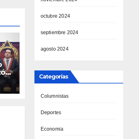
octubre 2024
septiembre 2024
agosto 2024
o
zó
Categorías
o
Columnistas
Deportes
Economia