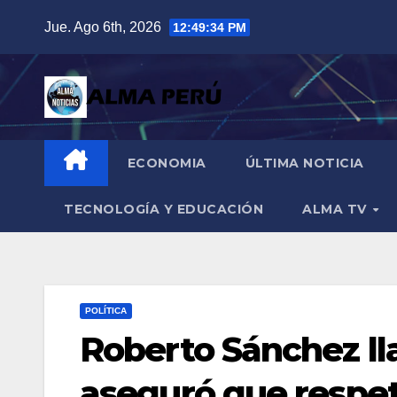
Saltar
Jue. Ago 6th, 2026
12:49:35 PM
al
contenido
ECONOMIA
ÚLTIMA NOTICIA
TECNOLOGÍA Y EDUCACIÓN
ALMA TV
POLÍTICA
Roberto Sánchez lla
aseguró que respet