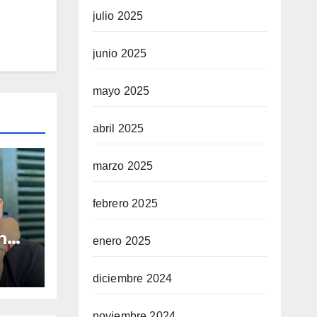
julio 2025
junio 2025
mayo 2025
abril 2025
marzo 2025
febrero 2025
n
enero 2025
imas
es
diciembre 2024
ra
d
noviembre 2024