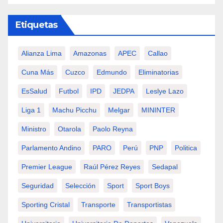
Etiquetas
Alianza Lima
Amazonas
APEC
Callao
Cuna Más
Cuzco
Edmundo
Eliminatorias
EsSalud
Futbol
IPD
JEDPA
Leslye Lazo
Liga 1
Machu Picchu
Melgar
MININTER
Ministro
Otarola
Paolo Reyna
Parlamento Andino
PARO
Perú
PNP
Politica
Premier League
Raúl Pérez Reyes
Sedapal
Seguridad
Selección
Sport
Sport Boys
Sporting Cristal
Transporte
Transportistas