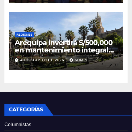
REGIONES
Arequipa invertirá S/500,000
en mantenimiento integral
de la Plaza de Armas
4 DE AGOSTO DE 2026
ADMIN
CATEGORÍAS
Columnistas