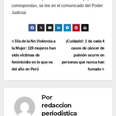
corresponda», se lee en el comunicado del Poder
Judicial.
Navegación
Día de la No Violencia a
¡Cuidado!: 1 de cada 4
la Mujer: 119 mujeres han
casos de cáncer de
de
sido víctimas de
pulmón ocurre en
entradas
feminicidio en lo que va
personas que nunca han
del año en Perú
fumado
Por
redaccion
periodistica