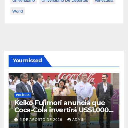
Universitario
Universitario De Deportes
Venezuela
World
You missed
POLÍTICA
Keiko Fujimori anuncia que
Coca-Cola invertirá US$1,000
millones en 5 años
5 DE AGOSTO DE 2026
ADMIN