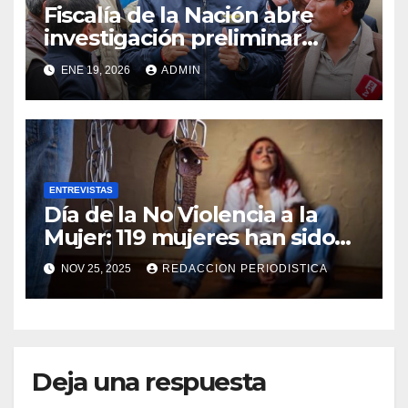
Fiscalía de la Nación abre
investigación preliminar
contra el presidente José Jerí
ENE 19, 2026
ADMIN
ENTREVISTAS
Día de la No Violencia a la
Mujer: 119 mujeres han sido
víctimas de feminicidio en lo
NOV 25, 2025
REDACCION PERIODISTICA
que va del año en Perú
Deja una respuesta