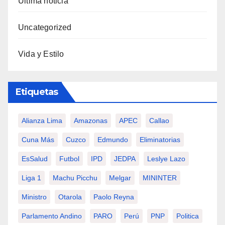
Última noticia
Uncategorized
Vida y Estilo
Etiquetas
Alianza Lima
Amazonas
APEC
Callao
Cuna Más
Cuzco
Edmundo
Eliminatorias
EsSalud
Futbol
IPD
JEDPA
Leslye Lazo
Liga 1
Machu Picchu
Melgar
MININTER
Ministro
Otarola
Paolo Reyna
Parlamento Andino
PARO
Perú
PNP
Politica