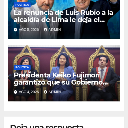
POLÍTICA
La renuncia de Luis Rubio a la
alcaldía de Lima le deja el
camino libre a Rafael López
AGO 5, 2026
ADMIN
Aliaga
POLÍTICA
Presidenta Keiko Fujimori
garantizó que su Gobierno
respetará la separación de
AGO 4, 2026
ADMIN
poderes
Deja una respuesta