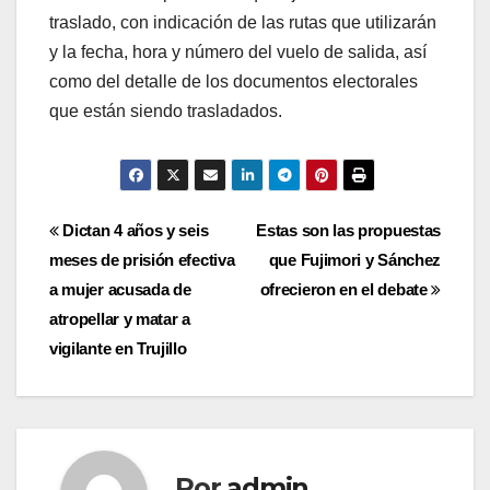
traslado, con indicación de las rutas que utilizarán
y la fecha, hora y número del vuelo de salida, así
como del detalle de los documentos electorales
que están siendo trasladados.
Navegación
Dictan 4 años y seis
Estas son las propuestas
meses de prisión efectiva
que Fujimori y Sánchez
de
a mujer acusada de
ofrecieron en el debate
entradas
atropellar y matar a
vigilante en Trujillo
Por
admin