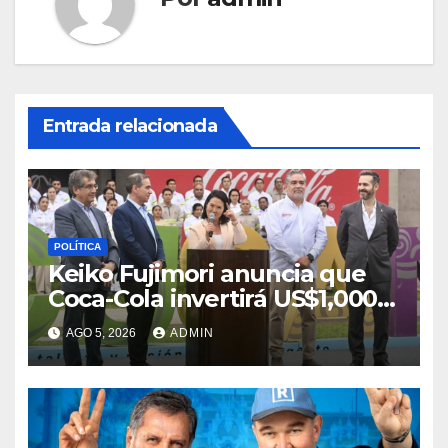
Entrada relacionada
POLÍTICA
Keiko Fujimori anuncia que
Coca-Cola invertirá US$1,000
millones en 5 años
AGO 5, 2026
ADMIN