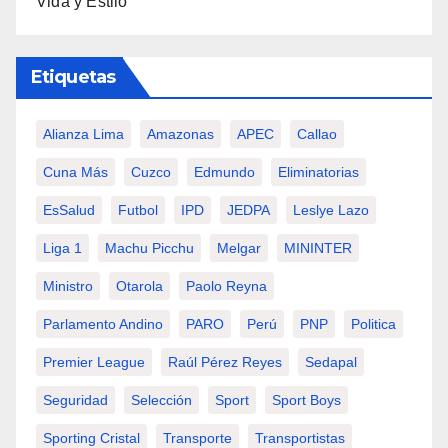
Vida y Estilo
Etiquetas
Alianza Lima
Amazonas
APEC
Callao
Cuna Más
Cuzco
Edmundo
Eliminatorias
EsSalud
Futbol
IPD
JEDPA
Leslye Lazo
Liga 1
Machu Picchu
Melgar
MININTER
Ministro
Otarola
Paolo Reyna
Parlamento Andino
PARO
Perú
PNP
Politica
Premier League
Raúl Pérez Reyes
Sedapal
Seguridad
Selección
Sport
Sport Boys
Sporting Cristal
Transporte
Transportistas