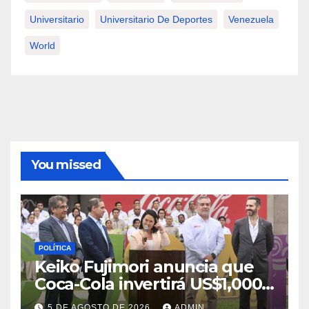
Universitario
Universitario De Deportes
Venezuela
World
You missed
POLÍTICA
Keiko Fujimori anuncia que
Coca-Cola invertirá US$1,000
millones en 5 años
5 DE AGOSTO DE 2026
ADMIN