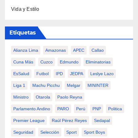
Vida y Estilo
Etiquetas
Alianza Lima
Amazonas
APEC
Callao
Cuna Más
Cuzco
Edmundo
Eliminatorias
EsSalud
Futbol
IPD
JEDPA
Leslye Lazo
Liga 1
Machu Picchu
Melgar
MININTER
Ministro
Otarola
Paolo Reyna
Parlamento Andino
PARO
Perú
PNP
Politica
Premier League
Raúl Pérez Reyes
Sedapal
Seguridad
Selección
Sport
Sport Boys