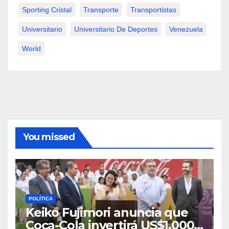
Sporting Cristal
Transporte
Transportistas
Universitario
Universitario De Deportes
Venezuela
World
You missed
POLÍTICA
Keiko Fujimori anuncia que
Coca-Cola invertirá US$1,000