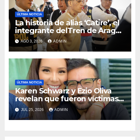
ÚLTIMA NOTICIA
La historia de alias ‘Catire’, el
integrante delTren de Aragua
que fue expulsado del Perú
AGO 3, 2026
ADMIN
ÚLTIMA NOTICIA
Karen Schwarz y Ezio Oliva
revelan que fueron víctimas
de extorsión antes de dejar
JUL 25, 2026
ADMIN
Perú para radicar en Madrid