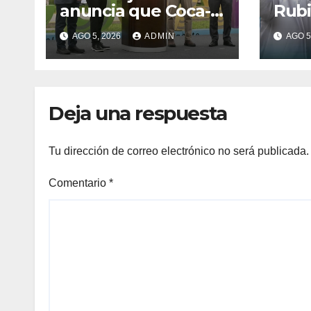
anuncia que Coca-
Rubi
Cola invertirá
de L
AGO 5, 2026
ADMIN
AGO 5
US$1,000 millones
cami
en 5 años
Rafa
Deja una respuesta
Tu dirección de correo electrónico no será publicada.
Comentario
*