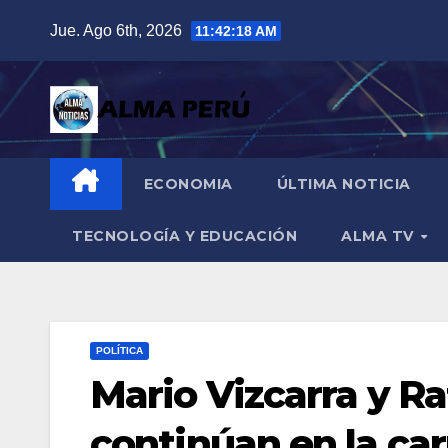
Saltar
Jue. Ago 6th, 2026
11:42:19 AM
al
contenido
ECONOMIA
ÚLTIMA NOTICIA
TECNOLOGÍA Y EDUCACIÓN
ALMA TV
POLÍTICA
Mario Vizcarra y Ra
continúan en la car