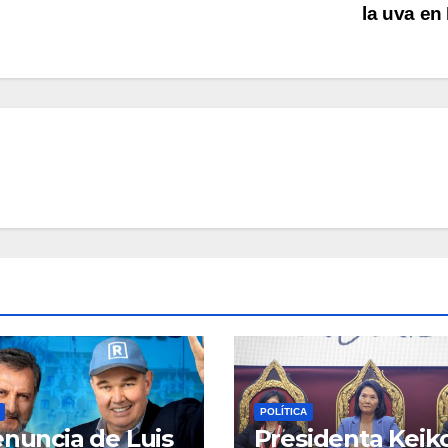
la uva en
POLÍTICA
enuncia de Luis
Presidenta Keik