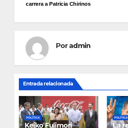
carrera a Patricia Chirinos
de
entradas
Por
admin
Entrada relacionada
POLÍTICA
POLÍTICA
Keiko Fujimori
La r