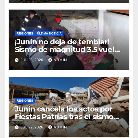
REGIONES
ÚLTIMA NOTICIA
¡Junín no deja de temblar!
Sismo de magnitud 3.5 vuelve
a sacudir Chupaca
JUL 23, 2026
ADMIN
REGIONES
Junín cancela los actos por
Fiestas Patrias tras el sismo
que dejó cinco fallecidos en
JUL 22, 2026
ADMIN
Chupaca