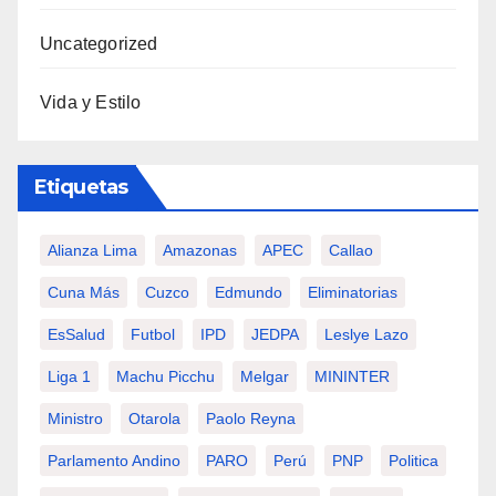
Uncategorized
Vida y Estilo
Etiquetas
Alianza Lima
Amazonas
APEC
Callao
Cuna Más
Cuzco
Edmundo
Eliminatorias
EsSalud
Futbol
IPD
JEDPA
Leslye Lazo
Liga 1
Machu Picchu
Melgar
MININTER
Ministro
Otarola
Paolo Reyna
Parlamento Andino
PARO
Perú
PNP
Politica