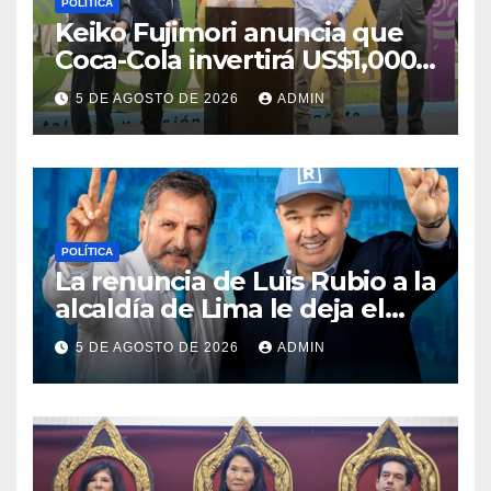
POLÍTICA
Keiko Fujimori anuncia que
Coca-Cola invertirá US$1,000
millones en 5 años
5 DE AGOSTO DE 2026
ADMIN
POLÍTICA
La renuncia de Luis Rubio a la
alcaldía de Lima le deja el
camino libre a Rafael López
5 DE AGOSTO DE 2026
ADMIN
Aliaga