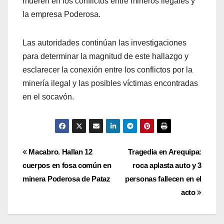
mueren en los conflictos entre mineros ilegales y
la empresa Poderosa.
Las autoridades continúan las investigaciones
para determinar la magnitud de este hallazgo y
esclarecer la conexión entre los conflictos por la
minería ilegal y las posibles víctimas encontradas
en el socavón.
Navegación
Macabro. Hallan 12
Tragedia en Arequipa:
cuerpos en fosa común en
roca aplasta auto y 3
de
minera Poderosa de Pataz
personas fallecen en el
entradas
acto