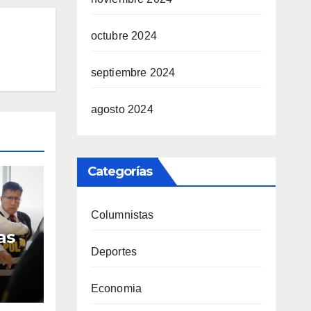
octubre 2024
septiembre 2024
agosto 2024
Categorías
Columnistas
as
Deportes
ren
ue
Economia
erú