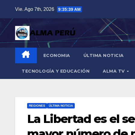
Saltar
Vie. Ago 7th, 2026
9:35:40 AM
al
contenido
ECONOMIA
ÚLTIMA NOTICIA
TECNOLOGÍA Y EDUCACIÓN
ALMA TV
REGIONES
ÚLTIMA NOTICIA
La Libertad es el
mayor número de m