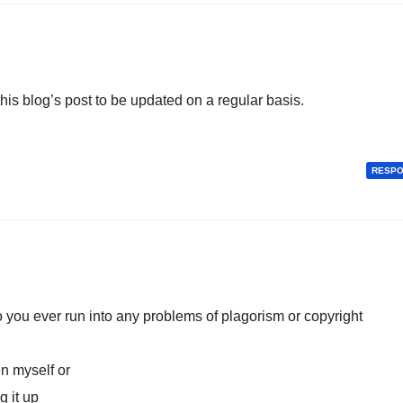
 this blog’s post to be updated on a regular basis.
RESP
 you ever run into any problems of plagorism or copyright
en myself or
g it up