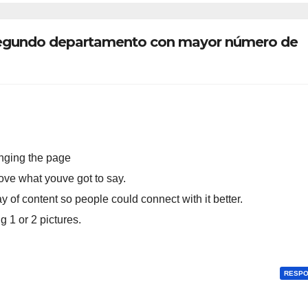
bidos
l segundo departamento con mayor número de
anging the page
 love what youve got to say.
y of content so people could connect with it better.
g 1 or 2 pictures.
RESP