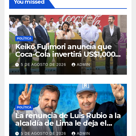
You missed
POLÍTICA
Keiko Fujimori anuncia que
Coca-Cola invertirá US$1,000
millones en 5 años
5 DE AGOSTO DE 2026
ADMIN
POLÍTICA
La renuncia de Luis Rubio a la
alcaldía de Lima le deja el
camino libre a Rafael López
5 DE AGOSTO DE 2026
ADMIN