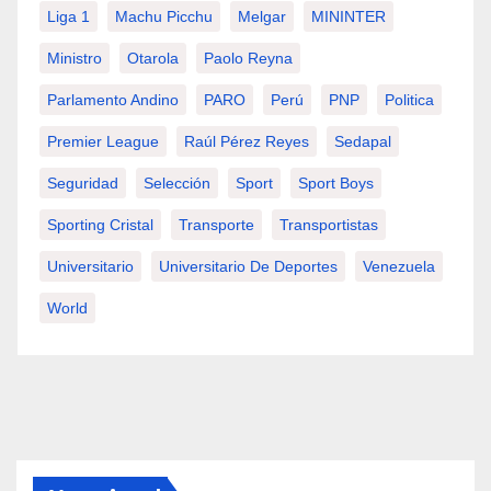
Liga 1
Machu Picchu
Melgar
MININTER
Ministro
Otarola
Paolo Reyna
Parlamento Andino
PARO
Perú
PNP
Politica
Premier League
Raúl Pérez Reyes
Sedapal
Seguridad
Selección
Sport
Sport Boys
Sporting Cristal
Transporte
Transportistas
Universitario
Universitario De Deportes
Venezuela
World