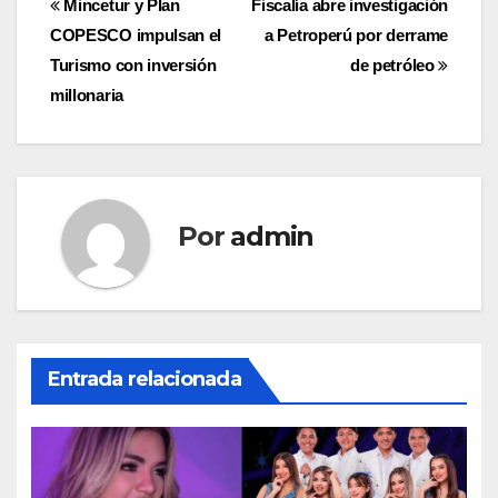
Navegación
Mincetur y Plan
Fiscalía abre investigación
COPESCO impulsan el
a Petroperú por derrame
de
Turismo con inversión
de petróleo
entradas
millonaria
Por
admin
Entrada relacionada