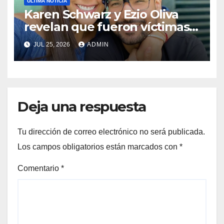
ÚLTIMA NOTICIA
Karen Schwarz y Ezio Oliva
revelan que fueron víctimas
de extorsión antes de dejar
JUL 25, 2026
ADMIN
Perú para radicar en Madrid
Deja una respuesta
Tu dirección de correo electrónico no será publicada.
Los campos obligatorios están marcados con
*
Comentario
*