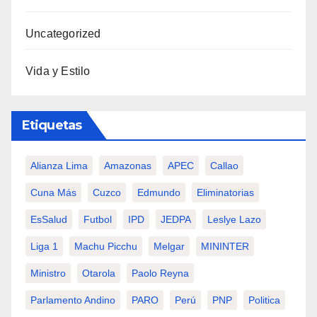
Uncategorized
Vida y Estilo
Etiquetas
Alianza Lima
Amazonas
APEC
Callao
Cuna Más
Cuzco
Edmundo
Eliminatorias
EsSalud
Futbol
IPD
JEDPA
Leslye Lazo
Liga 1
Machu Picchu
Melgar
MININTER
Ministro
Otarola
Paolo Reyna
Parlamento Andino
PARO
Perú
PNP
Politica