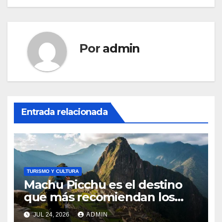
Por
admin
Entrada relacionada
TURISMO Y CULTURA
Machu Picchu es el destino
que más recomiendan los
peruanos a los turistas
JUL 24, 2026
ADMIN
extranjeros