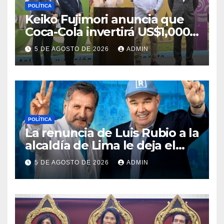
POLÍTICA
Keiko Fujimori anuncia que
Coca-Cola invertirá US$1,000
millones en 5 años
5 DE AGOSTO DE 2026
ADMIN
POLÍTICA
La renuncia de Luis Rubio a la
alcaldía de Lima le deja el
camino libre a Rafael López
5 DE AGOSTO DE 2026
ADMIN
Aliaga