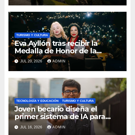
TURISMO Y CULTURA
Eva Ayllón tras recibir la
Medalla de Honor de la
Cultura: «Gracias por
JUL 20, 2026
ADMIN
permitirme representar al
Perú»
TECNOLOGÍA Y EDUCACIÓN
TURISMO Y CULTURA
Joven becario diseña el
primer sistema de IA para
automatizar el control de
JUL 16, 2026
ADMIN
obras de construcción