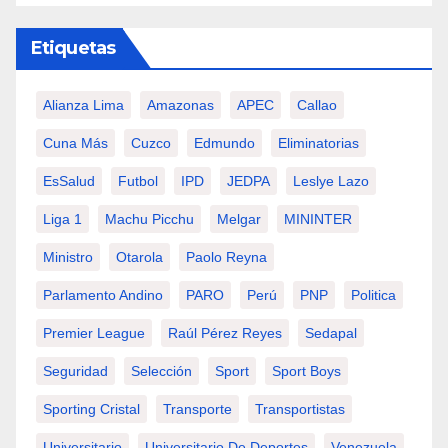
Etiquetas
Alianza Lima
Amazonas
APEC
Callao
Cuna Más
Cuzco
Edmundo
Eliminatorias
EsSalud
Futbol
IPD
JEDPA
Leslye Lazo
Liga 1
Machu Picchu
Melgar
MININTER
Ministro
Otarola
Paolo Reyna
Parlamento Andino
PARO
Perú
PNP
Politica
Premier League
Raúl Pérez Reyes
Sedapal
Seguridad
Selección
Sport
Sport Boys
Sporting Cristal
Transporte
Transportistas
Universitario
Universitario De Deportes
Venezuela