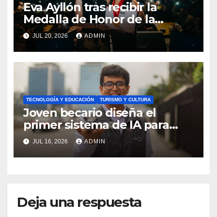
Eva Ayllón tras recibir la
Medalla de Honor de la
Cultura: «Gracias por
JUL 20, 2026
ADMIN
permitirme representar al
Perú»
TECNOLOGÍA Y EDUCACIÓN
TURISMO Y CULTURA
Joven becario diseña el
primer sistema de IA para
automatizar el control de
JUL 16, 2026
ADMIN
obras de construcción
Deja una respuesta