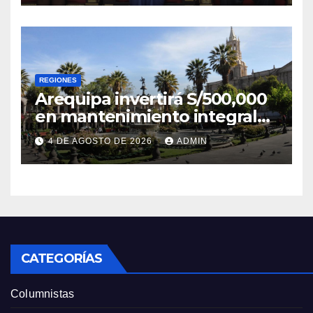
REGIONES
Arequipa invertirá S/500,000
en mantenimiento integral
de la Plaza de Armas
4 DE AGOSTO DE 2026
ADMIN
CATEGORÍAS
Columnistas