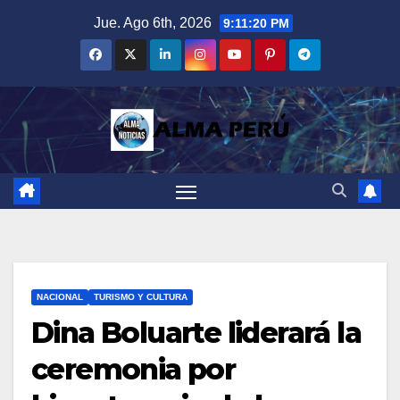
Saltar
Jue. Ago 6th, 2026
9:11:21 PM
al
contenido
NACIONAL
TURISMO Y CULTURA
Dina Boluarte liderará la
ceremonia por