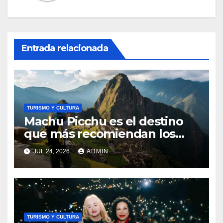
Entrada relacionada
TURISMO Y CULTURA
Machu Picchu es el destino
que más recomiendan los
peruanos a los turistas
JUL 24, 2026
ADMIN
extranjeros
TURISMO Y CULTURA