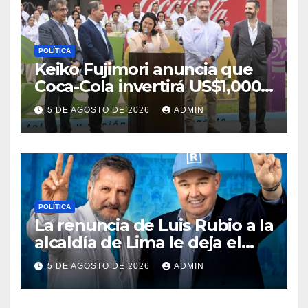
POLÍTICA
Keiko Fujimori anuncia que
Coca-Cola invertirá US$1,000
millones en 5 años
5 DE AGOSTO DE 2026
ADMIN
POLÍTICA
La renuncia de Luis Rubio a la
alcaldía de Lima le deja el
camino libre a Rafael López
5 DE AGOSTO DE 2026
ADMIN
Aliaga