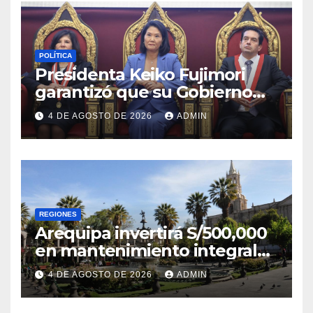
POLÍTICA
Presidenta Keiko Fujimori
garantizó que su Gobierno
respetará la separación de
4 DE AGOSTO DE 2026
ADMIN
poderes
REGIONES
Arequipa invertirá S/500,000
en mantenimiento integral
de la Plaza de Armas
4 DE AGOSTO DE 2026
ADMIN