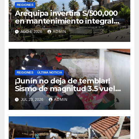
REGIONES
Arequipa invertirá S/500,000
en mantenimiento integral
de la Plaza de Armas
AGO 4, 2026
ADMIN
REGIONES
ÚLTIMA NOTICIA
¡Junín no deja de temblar!
Sismo de magnitud 3.5 vuelve
a sacudir Chupaca
JUL 23, 2026
ADMIN