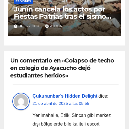
REGIONES
Junín cancela los actos por
Fiestas Patrias tras el sismo
que dejó cinco fallecidos en
JUL 22, 2026
ADMIN
Chupaca
Un comentario en «Colapso de techo
en colegio de Ayacucho dejó
estudiantes heridos»
Çukurambar’s Hidden Delight
dice:
21 de abril de 2025 a las 05:55
Yenimahalle, Etlik, Sincan gibi merkez
dışı bölgelerde bile kaliteli escort