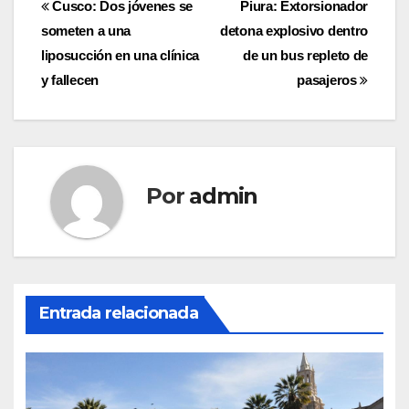
Navegación
Cusco: Dos jóvenes se
Piura: Extorsionador
someten a una
detona explosivo dentro
de
liposucción en una clínica
de un bus repleto de
entradas
y fallecen
pasajeros
Por
admin
Entrada relacionada