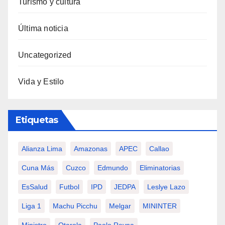
Turismo y cultura
Última noticia
Uncategorized
Vida y Estilo
Etiquetas
Alianza Lima
Amazonas
APEC
Callao
Cuna Más
Cuzco
Edmundo
Eliminatorias
EsSalud
Futbol
IPD
JEDPA
Leslye Lazo
Liga 1
Machu Picchu
Melgar
MININTER