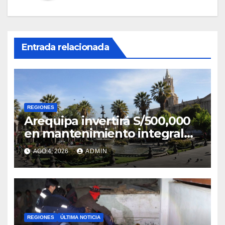
Entrada relacionada
REGIONES
Arequipa invertirá S/500,000
en mantenimiento integral
de la Plaza de Armas
AGO 4, 2026
ADMIN
REGIONES
ÚLTIMA NOTICIA