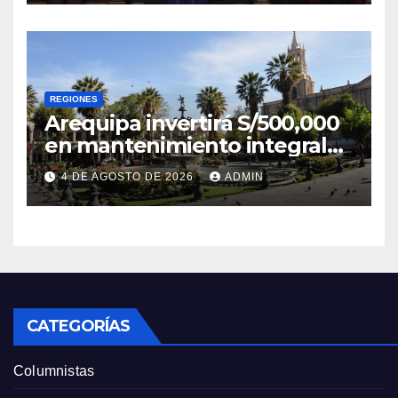
REGIONES
Arequipa invertirá S/500,000
en mantenimiento integral
de la Plaza de Armas
4 DE AGOSTO DE 2026
ADMIN
CATEGORÍAS
Columnistas