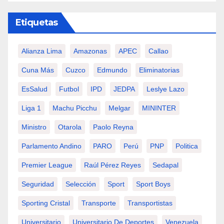
Etiquetas
Alianza Lima
Amazonas
APEC
Callao
Cuna Más
Cuzco
Edmundo
Eliminatorias
EsSalud
Futbol
IPD
JEDPA
Leslye Lazo
Liga 1
Machu Picchu
Melgar
MININTER
Ministro
Otarola
Paolo Reyna
Parlamento Andino
PARO
Perú
PNP
Politica
Premier League
Raúl Pérez Reyes
Sedapal
Seguridad
Selección
Sport
Sport Boys
Sporting Cristal
Transporte
Transportistas
Universitario
Universitario De Deportes
Venezuela