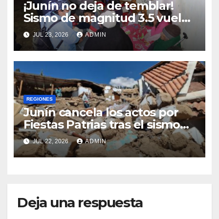
¡Junín no deja de temblar!
Sismo de magnitud 3.5 vuelve
a sacudir Chupaca
JUL 23, 2026
ADMIN
REGIONES
Junín cancela los actos por
Fiestas Patrias tras el sismo
que dejó cinco fallecidos en
JUL 22, 2026
ADMIN
Chupaca
Deja una respuesta