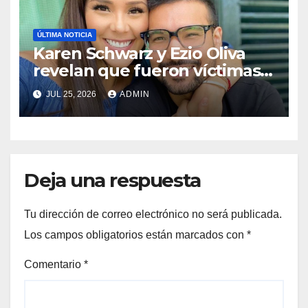
ÚLTIMA NOTICIA
Karen Schwarz y Ezio Oliva
revelan que fueron víctimas
de extorsión antes de dejar
JUL 25, 2026
ADMIN
Perú para radicar en Madrid
Deja una respuesta
Tu dirección de correo electrónico no será publicada.
Los campos obligatorios están marcados con
*
Comentario
*