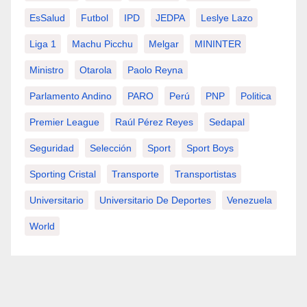
EsSalud
Futbol
IPD
JEDPA
Leslye Lazo
Liga 1
Machu Picchu
Melgar
MININTER
Ministro
Otarola
Paolo Reyna
Parlamento Andino
PARO
Perú
PNP
Politica
Premier League
Raúl Pérez Reyes
Sedapal
Seguridad
Selección
Sport
Sport Boys
Sporting Cristal
Transporte
Transportistas
Universitario
Universitario De Deportes
Venezuela
World