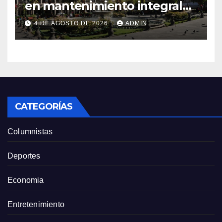
en mantenimiento integral
de la Plaza de Armas
4 DE AGOSTO DE 2026
ADMIN
CATEGORÍAS
Columnistas
Deportes
Economia
Entretenimiento