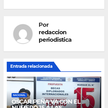
Por
redaccion
periodistica
Entrada relacionada
NACIONAL
OSCAR PEÑA VA CON EL
NÚMERO 15 A LAS