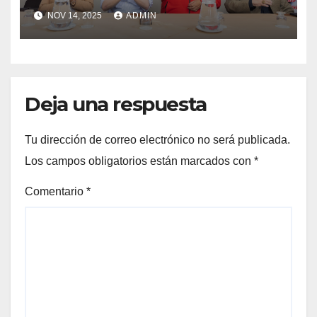
Ciudadanos por el Perú en
NOV 14, 2025
ADMIN
apoyo a la fórmula
presidencial Morgan Quero –
Alberto Moreno
Deja una respuesta
Tu dirección de correo electrónico no será publicada.
Los campos obligatorios están marcados con
*
Comentario
*