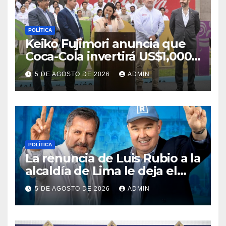
POLÍTICA
Keiko Fujimori anuncia que
Coca-Cola invertirá US$1,000
millones en 5 años
5 DE AGOSTO DE 2026
ADMIN
POLÍTICA
La renuncia de Luis Rubio a la
alcaldía de Lima le deja el
camino libre a Rafael López
5 DE AGOSTO DE 2026
ADMIN
Aliaga