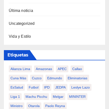
Última noticia
Uncategorized
Vida y Estilo
Etiquetas
Alianza Lima
Amazonas
APEC
Callao
Cuna Más
Cuzco
Edmundo
Eliminatorias
EsSalud
Futbol
IPD
JEDPA
Leslye Lazo
Liga 1
Machu Picchu
Melgar
MININTER
Ministro
Otarola
Paolo Reyna