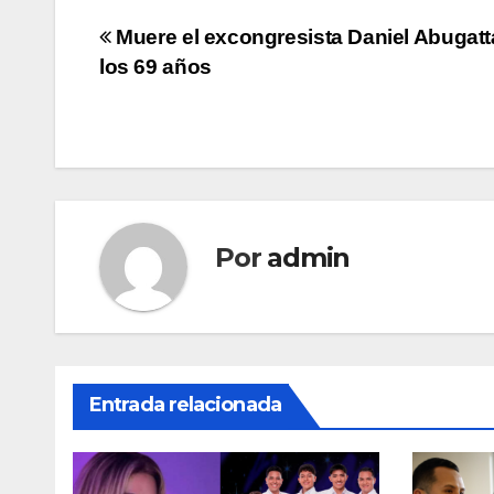
Navegación
Muere el excongresista Daniel Abugatt
los 69 años
de
entradas
Por
admin
Entrada relacionada