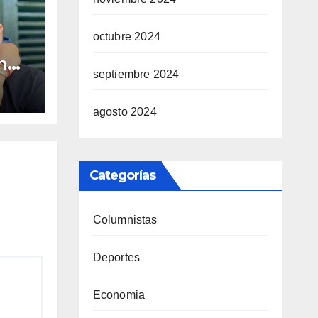
octubre 2024
n
septiembre 2024
imas
es
agosto 2024
ra
d
Categorías
Columnistas
Deportes
Economia