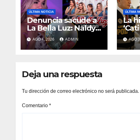
ÚLTIMA NOTICIA
ÚLTIMA N
Denuncia sacude a
La hi
La Bella Luz: Naldy
‘Cati
Saldaña acusa a
inte
AGO 4, 2026
ADMIN
AGO 3
director musical de
de A
tocamientos
expu
indebidos
Deja una respuesta
Tu dirección de correo electrónico no será publicada.
Comentario
*