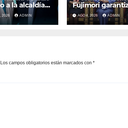
o a la alcaldía
Fujimori garanti
ima le deja el
que su Gobiern
, 2026
ADMIN
AGO 4, 2026
ADMIN
no libre a
respetará la
el López Aliaga
separación de
poderes
Los campos obligatorios están marcados con
*