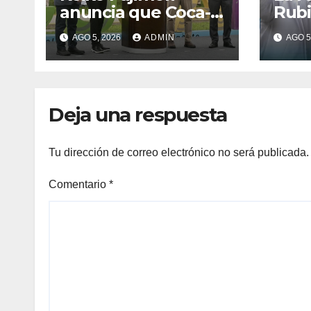
anuncia que Coca-
Rubi
Cola invertirá
de L
AGO 5, 2026
ADMIN
AGO 5
US$1,000 millones
cami
en 5 años
Rafa
Deja una respuesta
Tu dirección de correo electrónico no será publicada.
Comentario
*