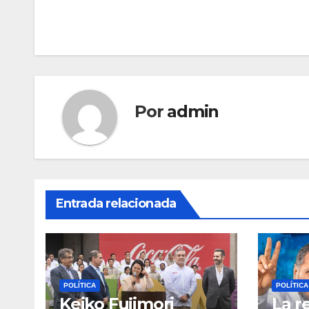
de
entradas
Por
admin
Entrada relacionada
POLÍTICA
POLÍTICA
Keiko Fujimori
La r