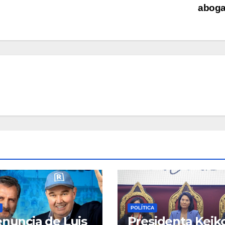
abog
POLÍTICA
enuncia de Luis
Presidenta Keik