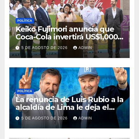
POLÍTICA
Keiko Fujimori anuncia que
Coca-Cola invertirá US$1,000
millones en 5 años
5 DE AGOSTO DE 2026
ADMIN
POLÍTICA
La renuncia de Luis Rubio a la
alcaldía de Lima le deja el
camino libre a Rafael López
5 DE AGOSTO DE 2026
ADMIN
Aliaga