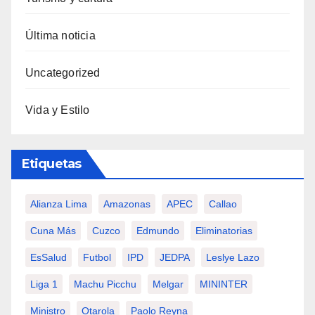
Última noticia
Uncategorized
Vida y Estilo
Etiquetas
Alianza Lima
Amazonas
APEC
Callao
Cuna Más
Cuzco
Edmundo
Eliminatorias
EsSalud
Futbol
IPD
JEDPA
Leslye Lazo
Liga 1
Machu Picchu
Melgar
MININTER
Ministro
Otarola
Paolo Reyna