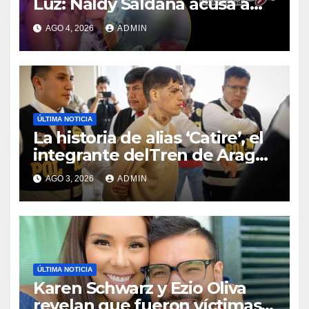
Luz: Naldy Saldaña acusa a
director musical de
AGO 4, 2026
ADMIN
tocamientos indebidos
ÚLTIMA NOTICIA
La historia de alias ‘Catire’, el
integrante delTren de Aragua
que fue expulsado del Perú
AGO 3, 2026
ADMIN
ÚLTIMA NOTICIA
Karen Schwarz y Ezio Oliva
revelan que fueron víctimas