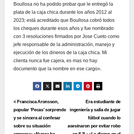
Boullosa no ha podido probar que le entregó la
plata de la caja chica durante los años 2012 al
2023; está acreditado que Boullosa cobró todos
los cheques durante esos años y fue nombrado
con 3 resoluciones firmados por Jose Cueto como
jefe responsable de la administración, manejo y
ejecución de los dineros de la caja chica. Mi
clienta nunca fue cajera, es mas no hay
documento que la nombre en ese cargo».
Navegación
Francisca Aronsson,
Era estudiante de
popular ‘Pecas’ sorprende
ingeniería y salía de jugar
de
y se sincera al confesar
fútbol cuando lo
entradas
sobre su situación
asesinaron por evitar robo
amorosa: «Nunca he
en SJL: «Le dieron en el