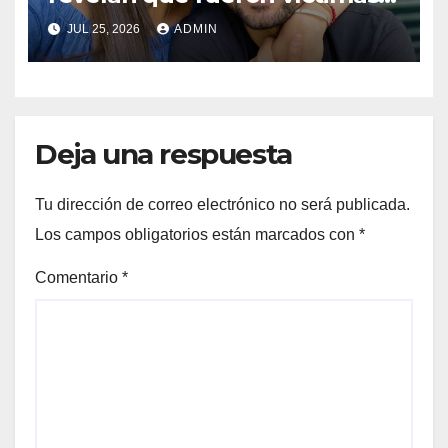
de extorsión antes de dejar
JUL 25, 2026
ADMIN
Perú para radicar en Madrid
Deja una respuesta
Tu dirección de correo electrónico no será publicada.
Los campos obligatorios están marcados con
*
Comentario
*