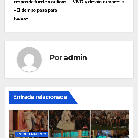
entradas
responde fuerte a críticas:
VIVO y desata rumores
«El tiempo pasa para
todos»
Por
admin
Entrada relacionada
ENTRETENIMIENTO