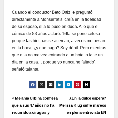
Cuando el conductor Beto Ortiz le preguntó
directamente a Monserrat si creía en la fidelidad
de su esposo, ella lo puso en duda. A lo que el
cómico de 88 años aclaró: “Ella se pone celosa
porque las hinchas se acercan, a veces me besan
en la boca, ¿y qué hago? Soy débil. Pero mientras
que ella no me vea entrando a un hotel o falte un
día en la casa… porque yo nunca he faltado”,
señaló tajante.
Navegación
Melania Urbina confiesa
¿En la dulce espera?
que a sus 47 años no ha
Melissa Klug sufre mareos
de
recurrido a cirugías y
en plena entrevista EN