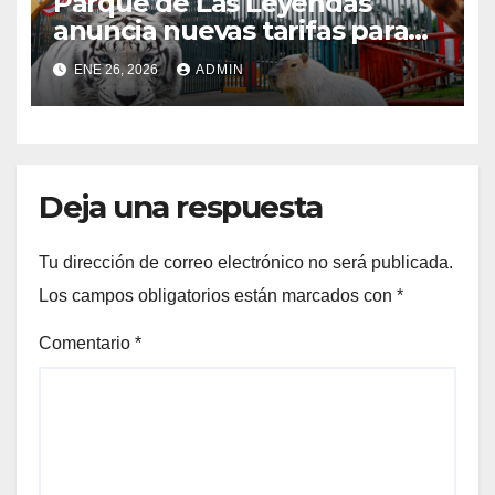
Parque de Las Leyendas
anuncia nuevas tarifas para
2026: Estos serán los precios
ENE 26, 2026
ADMIN
Deja una respuesta
Tu dirección de correo electrónico no será publicada.
Los campos obligatorios están marcados con
*
Comentario
*