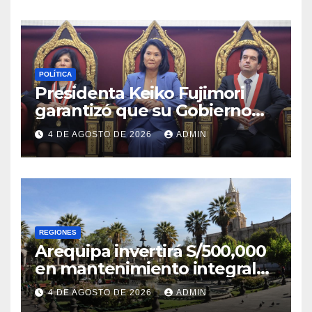
POLÍTICA
Presidenta Keiko Fujimori
garantizó que su Gobierno
respetará la separación de
4 DE AGOSTO DE 2026
ADMIN
poderes
REGIONES
Arequipa invertirá S/500,000
en mantenimiento integral
de la Plaza de Armas
4 DE AGOSTO DE 2026
ADMIN