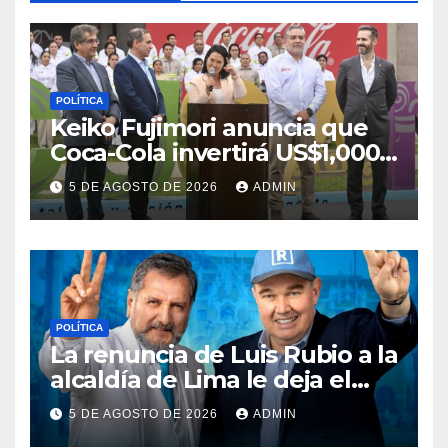
POLÍTICA
Keiko Fujimori anuncia que
Coca-Cola invertirá US$1,000
millones en 5 años
5 DE AGOSTO DE 2026
ADMIN
POLÍTICA
La renuncia de Luis Rubio a la
alcaldía de Lima le deja el
camino libre a Rafael López
5 DE AGOSTO DE 2026
ADMIN
Aliaga