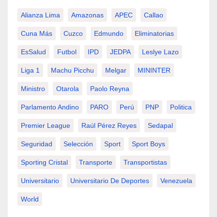
Alianza Lima
Amazonas
APEC
Callao
Cuna Más
Cuzco
Edmundo
Eliminatorias
EsSalud
Futbol
IPD
JEDPA
Leslye Lazo
Liga 1
Machu Picchu
Melgar
MININTER
Ministro
Otarola
Paolo Reyna
Parlamento Andino
PARO
Perú
PNP
Politica
Premier League
Raúl Pérez Reyes
Sedapal
Seguridad
Selección
Sport
Sport Boys
Sporting Cristal
Transporte
Transportistas
Universitario
Universitario De Deportes
Venezuela
World