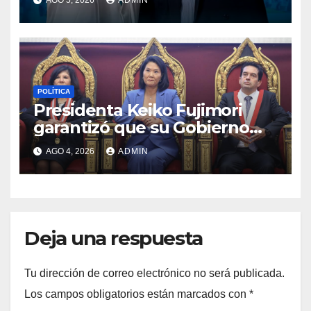
Aliaga
POLÍTICA
Presidenta Keiko Fujimori
garantizó que su Gobierno
respetará la separación de
AGO 4, 2026
ADMIN
poderes
Deja una respuesta
Tu dirección de correo electrónico no será publicada.
Los campos obligatorios están marcados con
*