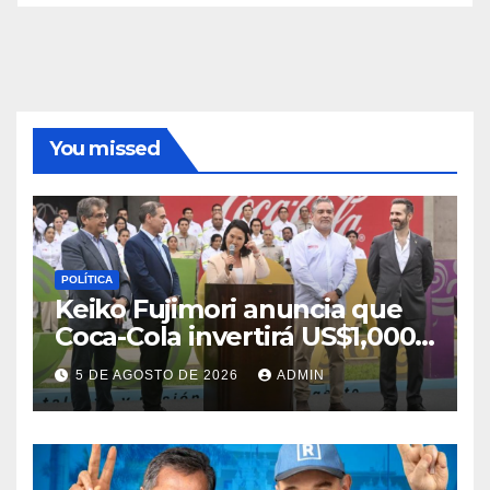
You missed
POLÍTICA
Keiko Fujimori anuncia que
Coca-Cola invertirá US$1,000
millones en 5 años
5 DE AGOSTO DE 2026
ADMIN