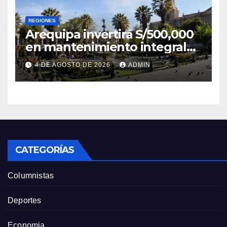
REGIONES
Arequipa invertirá S/500,000
en mantenimiento integral
de la Plaza de Armas
4 DE AGOSTO DE 2026
ADMIN
CATEGORÍAS
Columnistas
Deportes
Economia