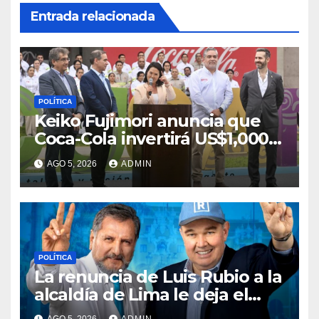
Entrada relacionada
POLÍTICA
Keiko Fujimori anuncia que
Coca-Cola invertirá US$1,000
millones en 5 años
AGO 5, 2026
ADMIN
POLÍTICA
La renuncia de Luis Rubio a la
alcaldía de Lima le deja el
camino libre a Rafael López
AGO 5, 2026
ADMIN