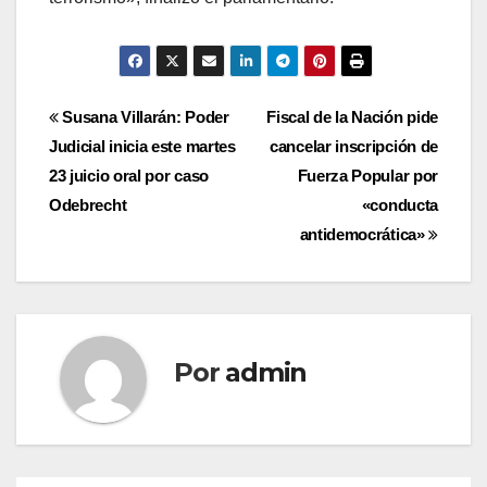
Navegación
Susana Villarán: Poder
Fiscal de la Nación pide
Judicial inicia este martes
cancelar inscripción de
de
23 juicio oral por caso
Fuerza Popular por
entradas
Odebrecht
«conducta
antidemocrática»
Por
admin