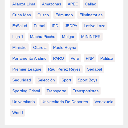
Alianza Lima
Amazonas
APEC
Callao
Cuna Más
Cuzco
Edmundo
Eliminatorias
EsSalud
Futbol
IPD
JEDPA
Leslye Lazo
Liga 1
Machu Picchu
Melgar
MININTER
Ministro
Otarola
Paolo Reyna
Parlamento Andino
PARO
Perú
PNP
Politica
Premier League
Raúl Pérez Reyes
Sedapal
Seguridad
Selección
Sport
Sport Boys
Sporting Cristal
Transporte
Transportistas
Universitario
Universitario De Deportes
Venezuela
World