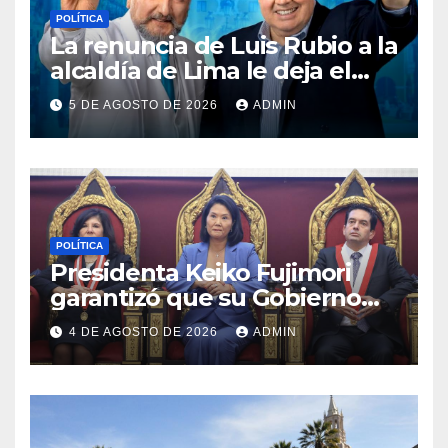
POLÍTICA
La renuncia de Luis Rubio a la
alcaldía de Lima le deja el
camino libre a Rafael López
5 DE AGOSTO DE 2026
ADMIN
Aliaga
POLÍTICA
Presidenta Keiko Fujimori
garantizó que su Gobierno
respetará la separación de
4 DE AGOSTO DE 2026
ADMIN
poderes