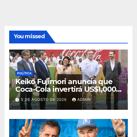
You missed
POLÍTICA
Keiko Fujimori anuncia que
Coca-Cola invertirá US$1,000
millones en 5 años
5 DE AGOSTO DE 2026
ADMIN