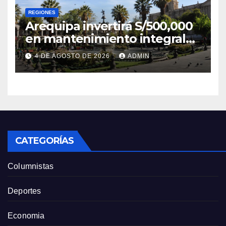
REGIONES
Arequipa invertirá S/500,000
en mantenimiento integral
de la Plaza de Armas
4 DE AGOSTO DE 2026
ADMIN
CATEGORÍAS
Columnistas
Deportes
Economia