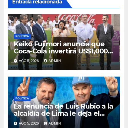
Entrada relacionada
POLÍTICA
Keiko Fujimori anuncia que
Coca-Cola invertirá US$1,000
millones en 5 años
AGO 5, 2026
ADMIN
POLÍTICA
La renuncia de Luis Rubio a la
alcaldía de Lima le deja el
camino libre a Rafael López
AGO 5, 2026
ADMIN
Aliaga