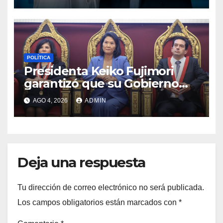
POLÍTICA
Presidenta Keiko Fujimori
garantizó que su Gobierno
respetará la separación de
AGO 4, 2026
ADMIN
poderes
Deja una respuesta
Tu dirección de correo electrónico no será publicada.
Los campos obligatorios están marcados con
*