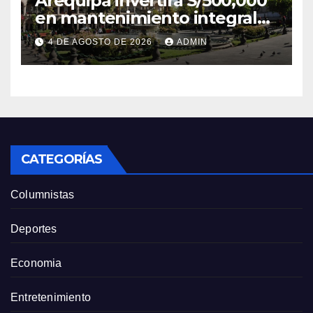
Arequipa invertirá S/500,000
en mantenimiento integral
de la Plaza de Armas
4 DE AGOSTO DE 2026
ADMIN
CATEGORÍAS
Columnistas
Deportes
Economia
Entretenimiento