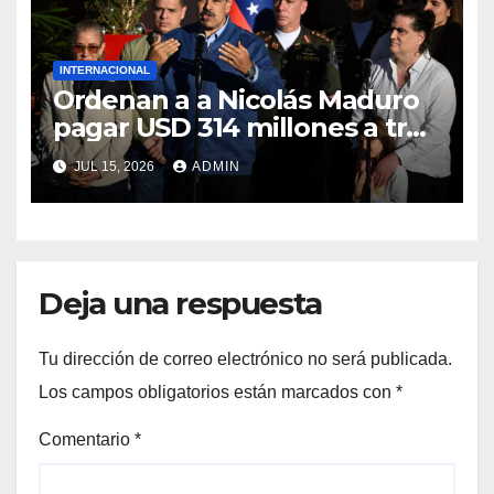
INTERNACIONAL
Ordenan a a Nicolás Maduro
pagar USD 314 millones a tres
estadounidenses por torturas
JUL 15, 2026
ADMIN
en Venezuela
Deja una respuesta
Tu dirección de correo electrónico no será publicada.
Los campos obligatorios están marcados con
*
Comentario
*