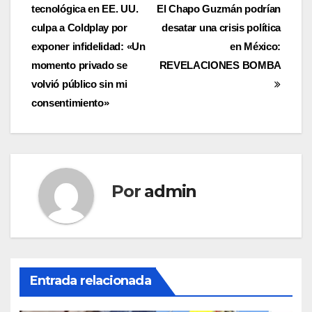
tecnológica en EE. UU.
El Chapo Guzmán podrían
de
culpa a Coldplay por
desatar una crisis política
entradas
exponer infidelidad: «Un
en México:
momento privado se
REVELACIONES BOMBA
volvió público sin mi
consentimiento»
Por
admin
Entrada relacionada