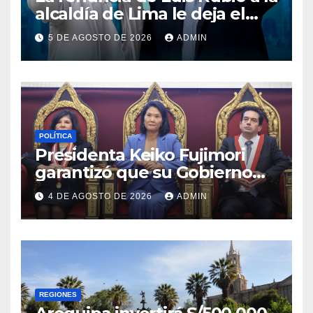
alcaldía de Lima le deja el
camino libre a Rafael López
5 DE AGOSTO DE 2026
ADMIN
Aliaga
POLÍTICA
Presidenta Keiko Fujimori
garantizó que su Gobierno
respetará la separación de
4 DE AGOSTO DE 2026
ADMIN
poderes
REGIONES