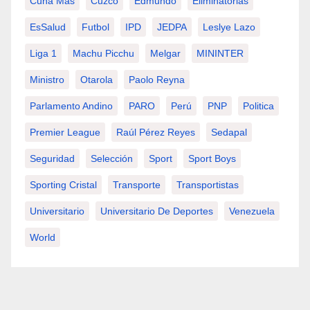
Cuna Más
Cuzco
Edmundo
Eliminatorias
EsSalud
Futbol
IPD
JEDPA
Leslye Lazo
Liga 1
Machu Picchu
Melgar
MININTER
Ministro
Otarola
Paolo Reyna
Parlamento Andino
PARO
Perú
PNP
Politica
Premier League
Raúl Pérez Reyes
Sedapal
Seguridad
Selección
Sport
Sport Boys
Sporting Cristal
Transporte
Transportistas
Universitario
Universitario De Deportes
Venezuela
World